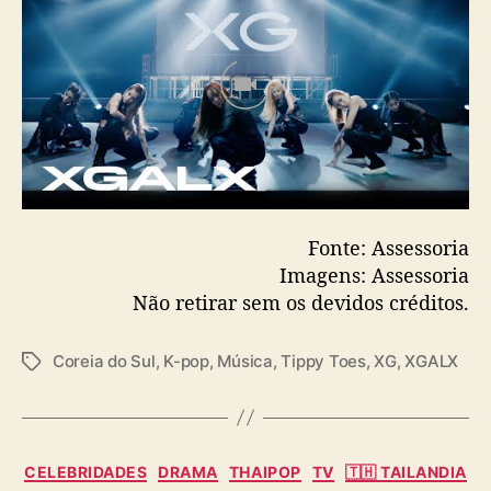
Fonte: Assessoria
Imagens: Assessoria
Não retirar sem os devidos créditos.
Coreia do Sul
,
K-pop
,
Música
,
Tippy Toes
,
XG
,
XGALX
T
a
g
s
C
CELEBRIDADES
DRAMA
THAIPOP
TV
🇹🇭 TAILANDIA