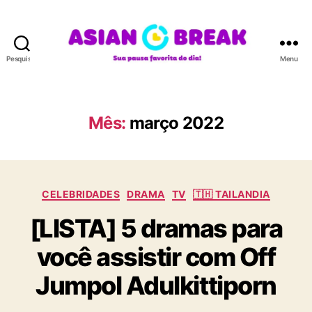
Pesquisar
Menu
A
S
I
A
Mês:
março 2022
N
B
R
E
C
A
CELEBRIDADES
DRAMA
TV
🇹🇭 TAILANDIA
a
K
[LISTA] 5 dramas para
t
e
você assistir com Off
g
o
Jumpol Adulkittiporn
r
i