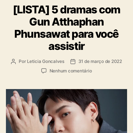
a
[LISTA] 5 dramas com
t
e
Gun Atthaphan
g
o
Phunsawat para você
r
i
assistir
a
s
Por
Leticia Goncalves
31 de março de 2022
A
D
u
a
e
Nenhum comentário
t
t
m
o
a
[
r
d
L
d
e
I
o
p
S
p
u
T
o
b
A
s
l
]
t
i
5