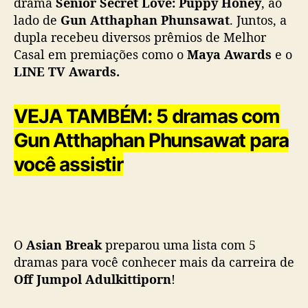
drama
Senior Secret Love: Puppy Honey
, ao
u
lado de
Gun
Atthaphan Phunsawat
. Juntos, a
m
p
dupla recebeu diversos prêmios de Melhor
o
Casal em premiações como o
Maya Awards
e o
l
LINE TV Awards.
A
d
u
VEJA TAMBÉM: 5 dramas com
l
Gun Atthaphan Phunsawat para
k
i
você assistir
t
t
i
p
o
O
Asian Break
preparou uma lista com 5
r
dramas para você conhecer mais da carreira de
n
Off Jumpol Adulkittiporn
!