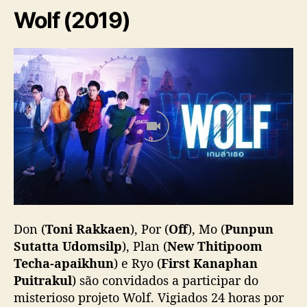
Wolf (2019)
Don (
Toni Rakkaen
), Por (
Off
), Mo (
Punpun
Sutatta Udomsilp
), Plan (
New Thitipoom
Techa-apaikhun
) e Ryo (
First Kanaphan
Puitrakul
) são convidados a participar do
misterioso projeto Wolf. Vigiados 24 horas por