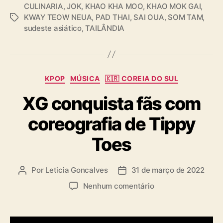
CULINARIA
,
JOK
,
KHAO KHA MOO
,
KHAO MOK GAI
,
KWAY TEOW NEUA
,
PAD THAI
,
SAI OUA
,
SOM TAM
,
T
sudeste asiático
,
TAILÂNDIA
a
g
s
C
KPOP
MÚSICA
🇰🇷 COREIA DO SUL
a
XG conquista fãs com
t
e
coreografia de Tippy
g
o
Toes
r
i
a
Por
Leticia Goncalves
31 de março de 2022
A
D
s
u
a
e
Nenhum comentário
t
t
m
o
a
X
r
d
G