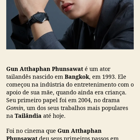
c
d
a
r
ç
a
ã
m
o
a
s
c
o
m
G
Gun Atthaphan Phunsawat
é um ator
u
tailandês nascido em
Bangkok
, em 1993. Ele
n
começou na indústria do entretenimento com o
A
apoio de sua mãe, quando ainda era criança.
t
Seu primeiro papel foi em 2004, no drama
t
h
Gomin
, um dos seus trabalhos mais populares
a
na
Tailândia
até hoje.
p
h
Foi no cinema que
Gun Atthaphan
a
Phunsawat
deu seus primeiros passos em