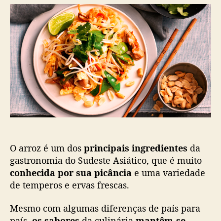
r
d
L
d
e
I
o
p
S
p
u
T
o
b
A
s
l
]
t
i
7
c
P
a
r
ç
a
ã
t
o
o
s
O arroz é um dos
principais ingredientes
da
t
í
gastronomia do Sudeste Asiático, que é muito
p
conhecida por sua picância
e uma variedade
i
de temperos e ervas frescas.
c
o
Mesmo com algumas diferenças de país para
s
país,
os sabores
da culinária
mantêm-se