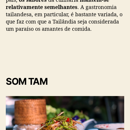
d
relativamente semelhantes
. A gastronomia
a
tailandesa, em particular, é bastante variada, o
T
a
que faz com que a Tailândia seja considerada
i
um paraíso os amantes de comida.
l
â
n
d
i
a
SOM TAM