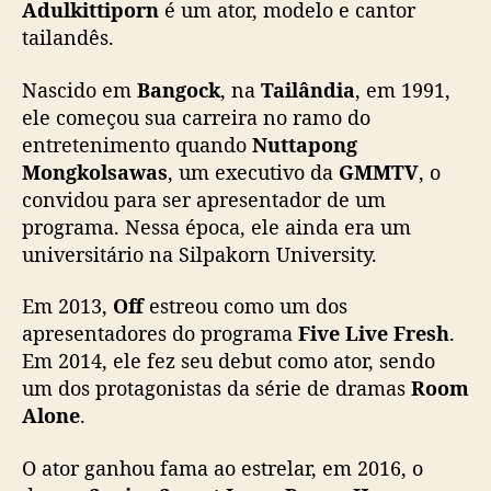
Adulkittiporn
é um ator, modelo e cantor
a
tailandês.
v
o
Nascido em
Bangock
, na
Tailândia
, em 1991,
c
ê
ele começou sua carreira no ramo do
a
entretenimento quando
Nuttapong
s
Mongkolsawas
, um executivo da
GMMTV
, o
s
convidou para ser apresentador de um
i
programa. Nessa época, ele ainda era um
s
universitário na Silpakorn University.
t
i
Em 2013,
Off
estreou como um dos
r
c
apresentadores do programa
Five Live Fresh
.
o
Em 2014, ele fez seu debut como ator, sendo
m
um dos protagonistas da série de dramas
Room
O
Alone
.
f
f
O ator ganhou fama ao estrelar, em 2016, o
J