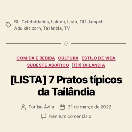
BL
,
Celebridades
,
Lakorn
,
Lista
,
Off Jumpol
T
Adulkittiporn
,
Tailândia
,
TV
a
g
s
C
COMIDA E BEBIDA
CULTURA
ESTILO DE VIDA
a
SUDESTE ASIÁTICO
🇹🇭 TAILANDIA
t
[LISTA] 7 Pratos típicos
e
g
da Tailândia
o
r
i
Por
Isa Ávila
31 de março de 2022
A
D
a
u
a
s
e
Nenhum comentário
t
t
m
o
a
[