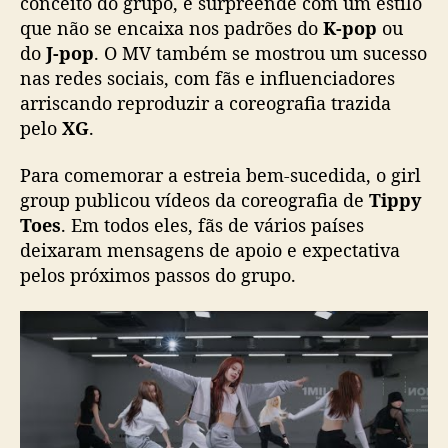
conceito do grupo, e surpreende com um estilo
g
que não se encaixa nos padrões do
K-pop
ou
r
a
do
J-pop
. O MV também se mostrou um sucesso
f
nas redes sociais, com fãs e influenciadores
i
arriscando reproduzir a coreografia trazida
a
pelo
XG
.
d
e
Para comemorar a estreia bem-sucedida, o girl
T
group publicou vídeos da coreografia de
Tippy
i
Toes
. Em todos eles, fãs de vários países
p
p
deixaram mensagens de apoio e expectativa
y
pelos próximos passos do grupo.
T
o
e
s