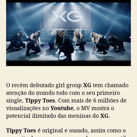
d
e
c
o
p
o
p
u
n
o
b
q
s
l
u
t
i
i
c
s
a
t
ç
a
ã
f
o
ã
s
O recém debutado girl group
XG
tem chamado
c
o
atenção do mundo todo com o seu primeiro
m
single,
Tippy Toes
. Com mais de 6 milhões de
c
visualizações no
Youtube
, o MV mostra o
o
potencial ilimitado das meninas do
XG
.
r
e
Tippy Toes
é original e ousado, assim como o
o