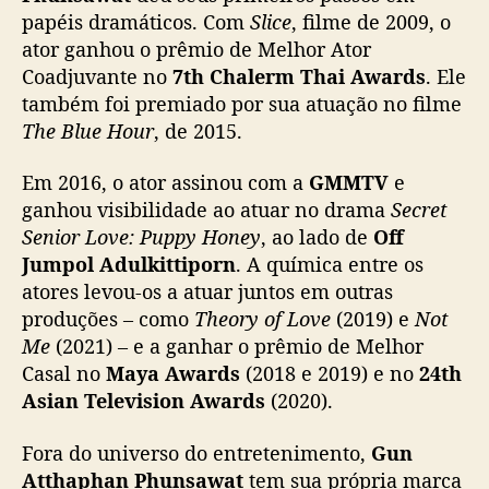
n
papéis dramáticos. Com
Slice
, filme de 2009, o
P
ator ganhou o prêmio de Melhor Ator
h
Coadjuvante no
7th Chalerm Thai Awards
. Ele
u
n
também foi premiado por sua atuação no filme
s
The Blue Hour
, de 2015.
a
w
Em 2016, o ator assinou com a
GMMTV
e
a
ganhou visibilidade ao atuar no drama
Secret
t
Senior Love:
Puppy Honey
, ao lado de
Off
p
Jumpol Adulkittiporn
. A química entre os
a
atores levou-os a atuar juntos em outras
r
a
produções – como
Theory of Love
(2019) e
Not
v
Me
(2021) – e a ganhar o prêmio de Melhor
o
Casal no
Maya Awards
(2018 e 2019) e no
24th
c
Asian Television Awards
(2020).
ê
a
Fora do universo do entretenimento,
Gun
s
Atthaphan Phunsawat
tem sua própria marca
s