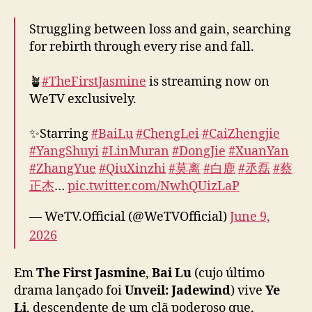
r
ç
Struggling between loss and gain, searching
a
for rebirth through every rise and fall.
s
p
🪴
#TheFirstJasmine
is streaming now on
a
WeTV exclusively.
r
a
✨Starring
#BaiLu
#ChengLei
#CaiZhengjie
e
x
#YangShuyi
#LinMuran
#DongJie
#XuanYan
e
#ZhangYue
#QiuXinzhi
#莫离
#白鹿
#丞磊
#蔡
c
正杰
…
pic.twitter.com/NwhQUizLaP
u
t
— WeTV.Official (@WeTVOfficial)
June 9,
a
2026
r
p
l
Em
The First Jasmine
,
Bai Lu
(cujo último
a
drama lançado foi
Unveil: Jadewind
) vive
Ye
n
Li
, descendente de um clã poderoso que,