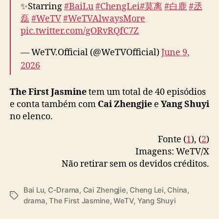
✨Starring
#BaiLu
#ChengLei
#莫离
#白鹿
#丞
t
磊
#WeTV
#WeTVAlwaysMore
J
pic.twitter.com/gORvRQfC7Z
a
s
— WeTV.Official (@WeTVOfficial)
June 9,
m
i
2026
n
e
The First Jasmine
tem um total de 40 episódios
”
e conta também com
Cai Zhengjie
e
Yang Shuyi
no elenco.
Fonte (
1
), (
2
)
Imagens: WeTV/X
Não retirar sem os devidos créditos.
Bai Lu
,
C-Drama
,
Cai Zhengjie
,
Cheng Lei
,
China
,
T
drama
,
The First Jasmine
,
WeTV
,
Yang Shuyi
a
g