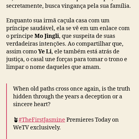
o
secretamente, busca vingança pela sua família.
d
e
Enquanto sua irmã caçula casa com um
v
príncipe saudável, ela se vê em um enlace com
i
o príncipe
Mo Jingli
, que suspeita de suas
n
g
verdadeiras intenções. Ao compartilhar que,
a
assim como
Ye Li
, ele também está atrás de
n
justiça, o casal une forças para tomar o trono e
ç
limpar o nome daqueles que amam.
a
e
m
When old paths cross once again, is the truth
“
hidden through the years a deception or a
T
sincere heart?
h
e
F
🪴
#TheFirstJasmine
Premieres Today on
i
WeTV exclusively.
r
s