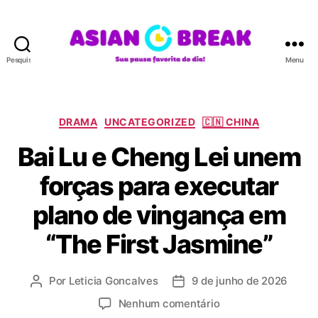
Pesquisar
Menu
A
S
I
A
C
DRAMA
UNCATEGORIZED
🇨🇳 CHINA
N
a
Bai Lu e Cheng Lei unem
B
t
R
e
forças para executar
E
g
A
o
plano de vingança em
K
r
i
“The First Jasmine”
a
s
Por
Leticia Goncalves
9 de junho de 2026
A
D
u
a
e
Nenhum comentário
t
t