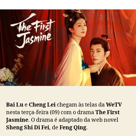
m
o
a
B
r
d
a
d
e
i
o
p
L
p
u
u
o
b
e
s
l
C
t
i
h
c
e
a
n
ç
g
ã
L
o
e
i
u
Bai Lu
e
Cheng Lei
chegam às telas da
WeTV
n
nesta terça-feira (09) com o drama
The First
e
Jasmine
. O drama é adaptado da web novel
m
Sheng Shi Di Fei
, de
Feng Qing
.
f
o