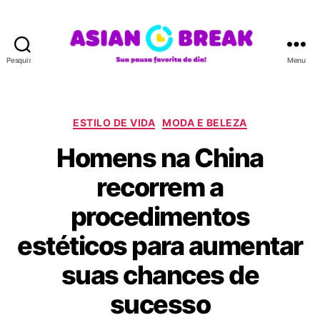
Pesquisar
Menu
A
S
I
A
C
ESTILO DE VIDA
MODA E BELEZA
N
a
Homens na China
B
t
R
e
recorrem a
E
g
A
o
procedimentos
K
r
i
estéticos para aumentar
a
s
suas chances de
sucesso