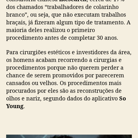
e
dos chamados “trabalhadores de colarinho
n
branco”, ou seja, que não executam trabalhos
t
braçais, já fizeram algum tipo de tratamento. A
o
maioria deles realizou o primeiro
s
e
procedimento antes de completar 30 anos.
s
t
Para cirurgiões estéticos e investidores da área,
é
os homens acabam recorrendo a cirurgias e
t
procedimentos porque não querem perder a
i
chance de serem promovidos por parecerem
c
cansados ou velhos. Os procedimentos mais
o
procurados por eles são as reconstruções de
s
olhos e nariz, segundo dados do aplicativo
So
p
a
Young
.
r
a
a
u