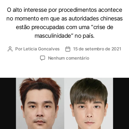
O alto interesse por procedimentos acontece
no momento em que as autoridades chinesas
estão preocupadas com uma “crise de
masculinidade” no país.
Por
Leticia Goncalves
15 de setembro de 2021
A
D
u
a
e
Nenhum comentário
t
t
m
o
a
H
r
d
o
d
e
m
o
p
e
p
u
n
o
b
s
s
l
n
t
i
a
c
C
a
h