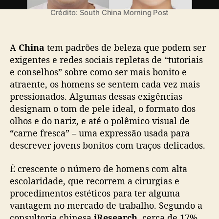
ç
i
Crédito: South China Morning Post
ã
n
o
a
r
A
China
tem padrões de beleza que podem ser
e
exigentes e redes sociais repletas de “tutoriais
c
e conselhos” sobre como ser mais bonito e
o
atraente, os homens se sentem cada vez mais
r
r
pressionados. Algumas dessas exigências
e
designam o tom de pele ideal, o formato dos
m
olhos e do nariz, e até o polêmico visual de
a
“carne fresca” – uma expressão usada para
p
descrever jovens bonitos com traços delicados.
r
o
É crescente o número de homens com alta
c
escolaridade, que recorrem a cirurgias e
e
d
procedimentos estéticos para ter alguma
i
vantagem no mercado de trabalho. Segundo a
m
consultoria chinesa
iResearch
, cerca de 17%