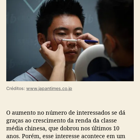
m
e
n
t
a
r
s
u
a
s
c
h
a
Créditos:
www.japantimes.co.jp
n
c
e
s
O aumento no número de interessados se dá
d
graças ao crescimento da renda da classe
e
média chinesa, que dobrou nos últimos 10
s
anos. Porém, esse interesse acontece em um
u