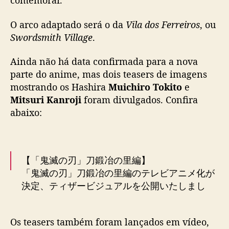
comemorar.
o
Y
O arco adaptado será o da
Vila dos Ferreiros
, ou
a
Swordsmith Village
.
i
b
Ainda não há data confirmada para a nova
a
parte do anime, mas dois teasers de imagens
é
mostrando os Hashira
Muichiro Tokito
e
a
Mitsuri Kanroji
foram divulgados. Confira
n
abaixo:
u
n
c
i
a
【「鬼滅の刃」刀鍛冶の里編】
d
「鬼滅の刃」刀鍛冶の里編のテレビアニメ化が
a
決定、ティザービジュアルを公開いたしまし
た。
https://t.co/lioTBbQQKB
https://t.co/XQQRZT39
Os teasers também foram lançados em vídeo,
Jw
#鬼滅の刃
pic.twitter.com/SUP84bWnEO