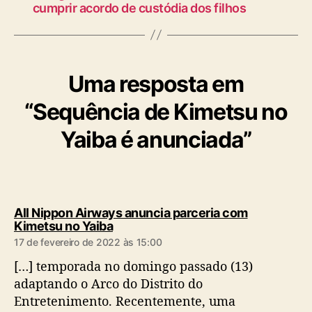
cumprir acordo de custódia dos filhos
Uma resposta em
“Sequência de Kimetsu no
Yaiba é anunciada”
All Nippon Airways anuncia parceria com
d
Kimetsu no Yaiba
i
17 de fevereiro de 2022 às 15:00
z
[…] temporada no domingo passado (13)
:
adaptando o Arco do Distrito do
Entretenimento. Recentemente, uma