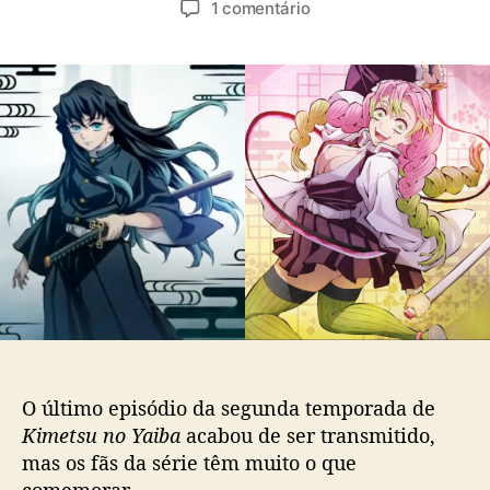
e
1 comentário
t
t
m
o
a
S
r
d
e
d
e
q
o
p
u
p
u
ê
o
b
n
s
l
c
t
i
i
c
a
a
d
ç
e
ã
K
o
i
m
e
O último episódio da segunda temporada de
t
Kimetsu no Yaiba
acabou de ser transmitido,
s
mas os fãs da série têm muito o que
u
n