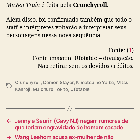
Mugen Train
é feita pela
Crunchyroll
.
Além disso, foi confirmado também que todo o
staff e intérpretes voltarão a interpretar seus
personagens nessa nova sequência.
Fonte: (
1
)
Fonte imagem: Ufotable – divulgação.
Não retirar sem os devidos créditos.
Crunchyroll
,
Demon Slayer
,
Kimetsu no Yaiba
,
Mitsuri
T
Kanroji
,
Muichuro Tokito
,
Ufotable
a
g
s
←
Jenny e Seorin (Gavy NJ) negam rumores de
que teriam engravidado de homem casado
→
Wang Leehom acusa ex-mulher de não