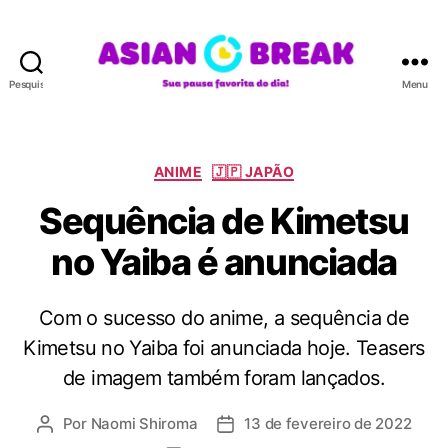
Pesquisar
Menu
A
S
I
A
C
ANIME
🇯🇵 JAPÃO
N
a
Sequência de Kimetsu
B
t
R
e
no Yaiba é anunciada
E
g
A
o
K
r
Com o sucesso do anime, a sequência de
i
a
Kimetsu no Yaiba foi anunciada hoje. Teasers
s
de imagem também foram lançados.
Por
Naomi Shiroma
13 de fevereiro de 2022
A
D
u
a