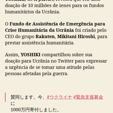
h
doação de 10 milhões de ienes para os fundos
õ
humanitários da Ucrânia.
e
s
O
Fundo de Assistência de Emergência para
d
e
Crise Humanitária da Ucrânia
foi criado pelo
i
CEO do grupo
Rakuten
,
Mikitani Hiroshi
, para
e
prestar assistência humanitária.
n
e
Assim,
YOSHIKI
compartilhou sobre sua
s
doação para Ucrânia no Twitter para expressar
p
a urgência de se tomar uma atitude pelas
a
pessoas afetadas pela guerra.
r
a
o
s
f
賛同します。今、
#ウクライナ
#緊急支援募金
u
に
n
1000万円寄付しました。
d