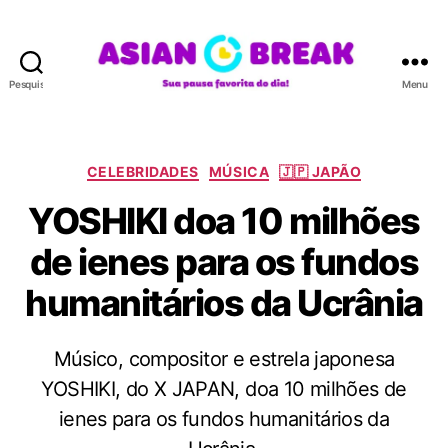
Pesquisar
Menu
A
S
I
A
C
CELEBRIDADES
MÚSICA
🇯🇵 JAPÃO
N
a
YOSHIKI doa 10 milhões
B
t
R
e
de ienes para os fundos
E
g
A
o
humanitários da Ucrânia
K
r
i
a
Músico, compositor e estrela japonesa
s
YOSHIKI, do X JAPAN, doa 10 milhões de
ienes para os fundos humanitários da