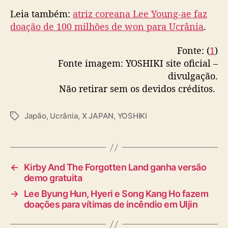
n
Leia também:
atriz coreana Lee Young-ae faz
i
doação de 100 milhões de won para Ucrânia
.
a
Fonte: (
1
)
Fonte imagem: YOSHIKI site oficial –
divulgação.
Não retirar sem os devidos créditos.
Japão
,
Ucrânia
,
X JAPAN
,
YOSHIKI
T
a
g
s
←
Kirby And The Forgotten Land ganha versão
demo gratuita
→
Lee Byung Hun, Hyeri e Song Kang Ho fazem
doações para vítimas de incêndio em Uljin