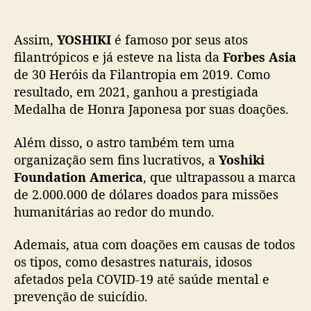
音楽でも力になれればと思っています。
o
s
Assim,
YOSHIKI
é famoso por seus atos
Yes, I just donated 10,000,000 yen for
h
filantrópicos e já esteve na lista da
Forbes Asia
humanitarian fund of
#Ukraine
u
de 30 Heróis da Filantropia em 2019. Como
m
I'd like to support through music as
a
resultado, em 2021, ganhou a prestigiada
well.
#YOSHIKI
#RussiaUkraineWar
#Russia
n
Medalha de Honra Japonesa por suas doações.
#PeaceNotWar
@hmikitani
i
https://t.co/a4LFgOeFqL
t
Além disso, o astro também tem uma
á
— Yoshiki (@YoshikiOfficial)
February 28,
organização sem fins lucrativos, a
Yoshiki
r
2022
Foundation America
, que ultrapassou a marca
i
de 2.000.000 de dólares doados para missões
o
humanitárias ao redor do mundo.
s
d
a
Ademais, atua com doações em causas de todos
U
os tipos, como desastres naturais, idosos
c
afetados pela COVID-19 até saúde mental e
r
prevenção de suicídio.
â