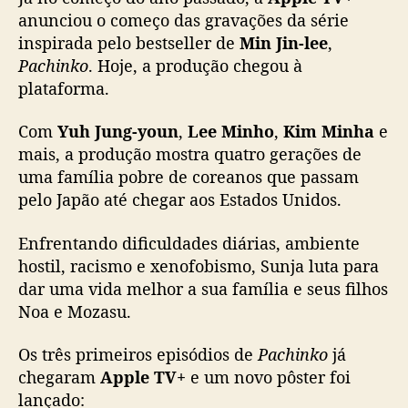
n
anunciou o começo das gravações da série
a
inspirada pelo bestseller de
Min Jin-lee
,
A
Pachinko
. Hoje, a produção chegou à
p
p
plataforma.
l
e
Com
Yuh Jung-youn
,
Lee Minho
,
Kim Minha
e
T
mais, a produção mostra quatro gerações de
V
uma família pobre de coreanos que passam
+
pelo Japão até chegar aos Estados Unidos.
e
l
Enfrentando dificuldades diárias, ambiente
a
hostil, racismo e xenofobismo, Sunja luta para
n
ç
dar uma vida melhor a sua família e seus filhos
a
Noa e Mozasu.
n
o
Os três primeiros episódios de
Pachinko
já
v
chegaram
Apple TV+
e um novo pôster foi
o
lançado:
p