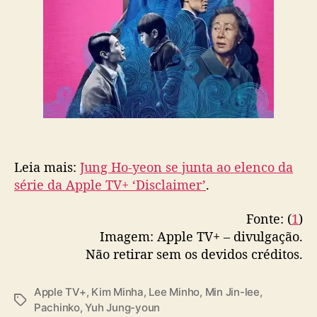
Leia mais:
Jung Ho-yeon se junta ao elenco da
série da Apple TV+ ‘Disclaimer’
.
Fonte: (
1
)
Imagem: Apple TV+ – divulgação.
Não retirar sem os devidos créditos.
Apple TV+
,
Kim Minha
,
Lee Minho
,
Min Jin-lee
,
T
Pachinko
,
Yuh Jung-youn
a