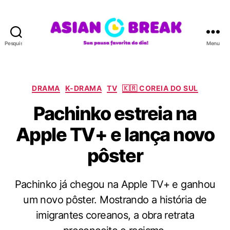
Pesquisar
Menu
A
S
I
A
C
DRAMA
K-DRAMA
TV
🇰🇷 COREIA DO SUL
N
a
Pachinko estreia na
B
t
R
e
Apple TV+ e lança novo
E
g
A
o
pôster
K
r
i
a
Pachinko já chegou na Apple TV+ e ganhou
s
um novo pôster. Mostrando a história de
imigrantes coreanos, a obra retrata