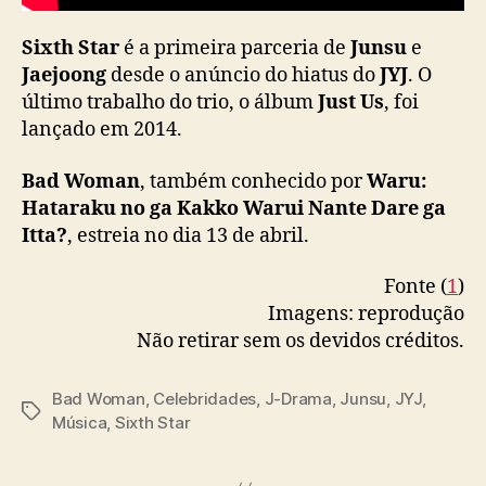
p
a
Sixth Star
é a primeira parceria de
Junsu
e
r
Jaejoong
desde o anúncio do hiatus do
JYJ
. O
a
último trabalho do trio, o álbum
Just Us
, foi
O
S
lançado em 2014.
T
d
Bad Woman
, também conhecido por
Waru:
o
Hataraku no ga Kakko Warui Nante Dare ga
j
Itta?
, estreia no dia 13 de abril.
-
d
Fonte (
1
)
r
Imagens: reprodução
a
Não retirar sem os devidos créditos.
m
a
B
Bad Woman
,
Celebridades
,
J-Drama
,
Junsu
,
JYJ
,
T
a
Música
,
Sixth Star
a
d
g
W
s
o