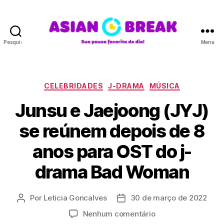
Pesquisar
Menu
A
S
I
A
C
CELEBRIDADES
J-DRAMA
MÚSICA
N
a
Junsu e Jaejoong (JYJ)
B
t
R
e
se reúnem depois de 8
E
g
A
o
anos para OST do j-
K
r
i
drama Bad Woman
a
s
Por
Leticia Goncalves
30 de março de 2022
A
D
u
a
e
Nenhum comentário
t
t