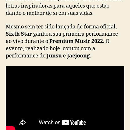
e
letras inspiradoras para aqueles que estão
r
dando o melhor de si em suas vidas.
e
ú
Mesmo sem ter sido lançada de forma oficial,
n
Sixth Star
ganhou sua primeira performance
e
ao vivo durante o
Premium Music 2022
. O
m
evento, realizado hoje, contou com a
d
performance de
Junsu
e
Jaejoong
.
e
p
o
i
s
d
e
8
a
n
o
s