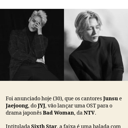
m
o
a
J
r
d
u
d
e
n
o
p
s
p
u
u
o
b
e
s
l
J
t
i
a
c
e
a
j
ç
o
ã
o
o
n
g
(
Foi anunciado hoje (30), que os cantores
Junsu
e
J
Jaejoong
, do
JYJ
, vão lançar uma OST para o
Y
drama japonês
Bad Woman
, da
NTV
.
J
)
s
Intitulada
Sixth Star
, a faixa é uma balada com