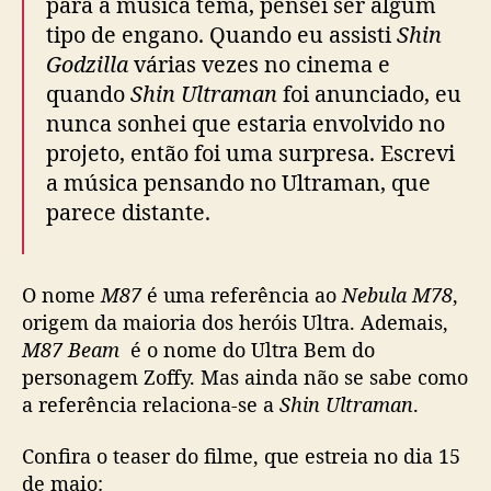
para a música tema, pensei ser algum
i
tipo de engano. Quando eu assisti
Shin
l
Godzilla
várias vezes no cinema e
m
quando
Shin Ultraman
foi anunciado, eu
e
l
nunca sonhei que estaria envolvido no
i
projeto, então foi uma surpresa. Escrevi
v
a música pensando no Ultraman, que
e
parece distante.
-
a
c
t
O nome
M87
é uma referência ao
Nebula M78
,
i
origem da maioria dos heróis Ultra. Ademais,
o
M87 Beam
é o nome do Ultra Bem do
n
personagem Zoffy. Mas ainda não se sabe como
d
a referência relaciona-se a
Shin Ultraman
.
e
U
Confira o teaser do filme, que estreia no dia
15
l
t
de maio
: