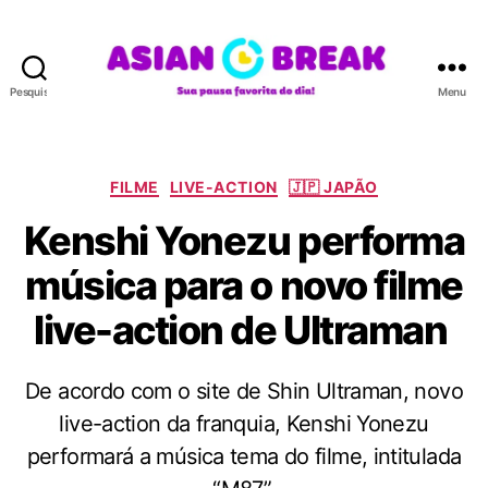
Pesquisar
Menu
A
S
I
A
C
FILME
LIVE-ACTION
🇯🇵 JAPÃO
N
a
Kenshi Yonezu performa
B
t
R
e
música para o novo filme
E
g
A
o
live-action de Ultraman
K
r
i
a
De acordo com o site de Shin Ultraman, novo
s
live-action da franquia, Kenshi Yonezu
performará a música tema do filme, intitulada