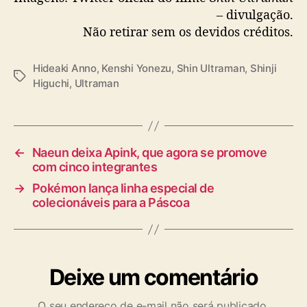
– divulgação.
Não retirar sem os devidos créditos.
Hideaki Anno
,
Kenshi Yonezu
,
Shin Ultraman
,
Shinji
T
Higuchi
,
Ultraman
a
g
s
←
Naeun deixa Apink, que agora se promove
com cinco integrantes
→
Pokémon lança linha especial de
colecionáveis para a Páscoa
Deixe um comentário
O seu endereço de e-mail não será publicado.