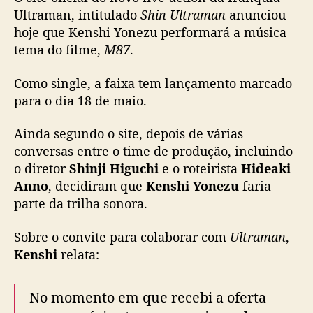
f
Ultraman, intitulado
Shin Ultraman
anunciou
o
hoje que Kenshi Yonezu performará a música
r
tema do filme,
M87
.
m
a
m
Como single, a faixa tem lançamento marcado
ú
para o dia 18 de maio.
s
i
Ainda segundo o site, depois de várias
c
conversas entre o time de produção, incluindo
a
o diretor
Shinji Higuchi
e o roteirista
Hideaki
p
Anno
, decidiram que
Kenshi Yonezu
faria
a
parte da trilha sonora.
r
a
o
Sobre o convite para colaborar com
Ultraman
,
n
Kenshi
relata:
o
v
No momento em que recebi a oferta
o
f