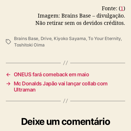
r
Fonte: (
1
)
a
Imagem: Brains Base – divulgação.
d
Não retirar sem os devidos créditos.
a
Brains Base
,
Drive
,
Kiyoko Sayama
,
To Your Eternity
,
T
Toshitoki Oima
a
g
s
←
ONEUS fará comeback em maio
→
Mc Donalds Japão vai lançar collab com
Ultraman
Deixe um comentário