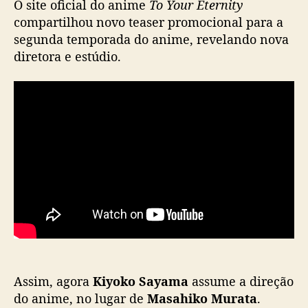
O site oficial do anime
To Your Eternity
r
compartilhou novo teaser promocional para a
n
segunda temporada do anime, revelando nova
i
diretora e estúdio.
t
y
’
r
e
v
e
l
a
t
e
a
s
e
r
Assim, agora
Kiyoko Sayama
assume a direção
e
do anime, no lugar de
Masahiko Murata
.
m