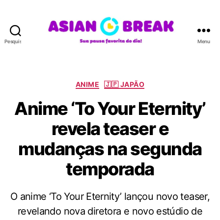
Pesquisar
Menu
A
S
I
A
C
ANIME
🇯🇵 JAPÃO
N
a
Anime ‘To Your Eternity’
B
t
R
e
revela teaser e
E
g
A
o
mudanças na segunda
K
r
i
temporada
a
s
O anime ‘To Your Eternity’ lançou novo teaser,
revelando nova diretora e novo estúdio de