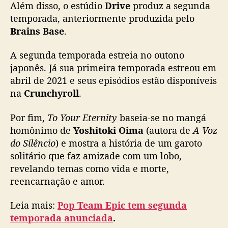
u
Além disso, o estúdio
Drive
produz a segunda
d
temporada, anteriormente produzida pelo
a
Brains Base
.
n
ç
A segunda temporada estreia no outono
a
japonês. Já sua primeira temporada estreou em
s
abril de 2021 e seus episódios estão disponíveis
n
na
Crunchyroll
.
a
s
e
Por fim,
To Your Eternity
baseia-se no mangá
g
homônimo de
Yoshitoki Oima
(autora de
A Voz
u
do Silêncio
) e mostra a história de um garoto
n
solitário que faz amizade com um lobo,
d
revelando temas como vida e morte,
a
reencarnação e amor.
t
e
Leia mais:
Pop Team Epic tem segunda
m
p
temporada anunciada
.
o