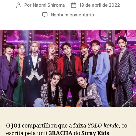
Por
Naomi Shiroma
19 de abril de 2022
A
D
u
a
e
Nenhum comentário
t
t
m
o
a
J
r
d
O
d
e
1
o
p
a
p
u
n
o
b
u
s
l
n
t
i
c
c
i
a
a
ç
d
ã
a
o
t
a
d
O
JO1
compartilhou que a faixa
YOLO-konde
, co-
e
escrita pela unit
3RACHA
do
Stray Kids
l