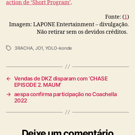
action de ‘Short Program’
.
s
c
r
Fonte: (
1
)
i
Imagem: LAPONE Entertainment – divulgação.
t
Não retirar sem os devidos créditos.
a
p
3RACHA
,
JO1
,
YOLO-konde
T
o
a
r
g
3
s
R
A
←
Vendas de DKZ disparam com ‘CHASE
C
EPISODE 2. MAUM’
H
→
aespa confirma participação no Coachella
A
2022
Deixe um comentário