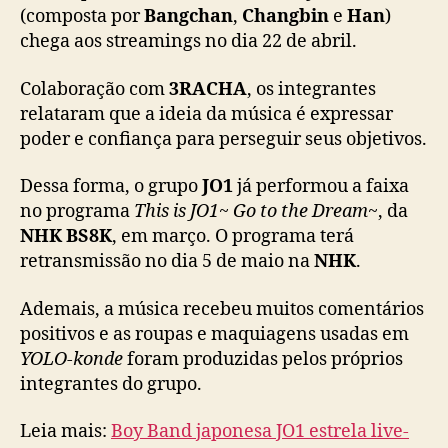
(composta por
Bangchan
,
Changbin
e
Han
)
a
chega aos streamings no dia 22 de abril.
n
ç
a
Colaboração com
3RACHA
, os integrantes
m
relataram que a ideia da música é expressar
e
poder e confiança para perseguir seus objetivos.
n
t
Dessa forma, o grupo
JO1
já performou a faixa
o
no programa
This is JO1~ Go to the Dream~
, da
d
NHK BS8K
, em março. O programa terá
e
retransmissão no dia 5 de maio na
f
NHK
.
a
i
Ademais, a música recebeu muitos comentários
x
positivos e as roupas e maquiagens usadas em
a
YOLO-konde
foram produzidas pelos próprios
c
integrantes do grupo.
o
-
Leia mais:
Boy Band japonesa JO1 estrela live-
e