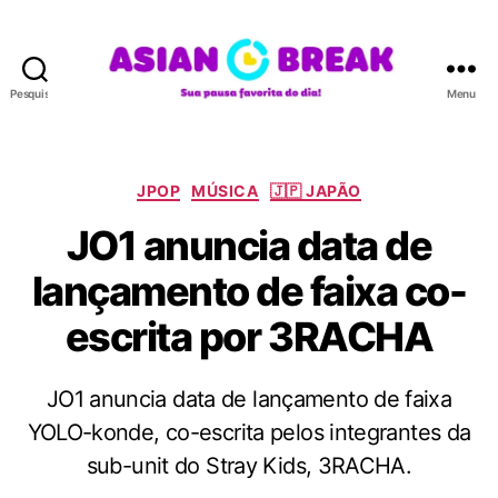
Pesquisar
Menu
A
S
I
A
C
JPOP
MÚSICA
🇯🇵 JAPÃO
N
a
JO1 anuncia data de
B
t
R
e
lançamento de faixa co-
E
g
A
o
escrita por 3RACHA
K
r
i
a
JO1 anuncia data de lançamento de faixa
s
YOLO-konde, co-escrita pelos integrantes da
sub-unit do Stray Kids, 3RACHA.