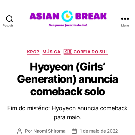
Pesquisar
Menu
A
S
I
A
C
KPOP
MÚSICA
🇰🇷 COREIA DO SUL
N
a
Hyoyeon (Girls’
B
t
R
e
Generation) anuncia
E
g
A
o
comeback solo
K
r
i
a
Fim do mistério: Hyoyeon anuncia comeback
s
para maio.
Por
Naomi Shiroma
1 de maio de 2022
A
D