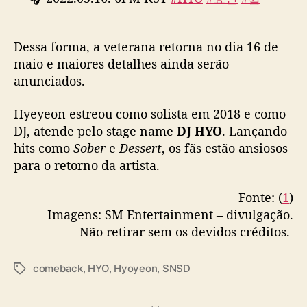
c
_DEEP
#HYO_휩_DEEP
#GirlsGeneration
#소녀
k
시대
pic.twitter.com/3Y0DO9zXCG
s
Dessa forma, a veterana retorna no dia 16 de
o
— Girls' Generation (@GirlsGeneration)
May
l
maio e maiores detalhes ainda serão
1, 2022
o
anunciados.
Hyeyeon estreou como solista em 2018 e como
DJ, atende pelo stage name
DJ HYO
. Lançando
hits como
Sober
e
Dessert
, os fãs estão ansiosos
para o retorno da artista.
Fonte: (
1
)
Imagens: SM Entertainment – divulgação.
Não retirar sem os devidos créditos.
comeback
,
HYO
,
Hyoyeon
,
SNSD
T
a
g