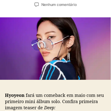
u
a
e
Nenhum comentário
t
t
m
o
a
H
r
d
y
d
e
o
o
p
y
p
u
e
o
b
o
s
l
n
t
i
(
c
G
a
i
ç
r
ã
l
o
s
’
G
Hyoyeon
fará um comeback em maio com seu
e
primeiro mini álbum solo. Confira primeira
n
imagem teaser de
Deep:
e