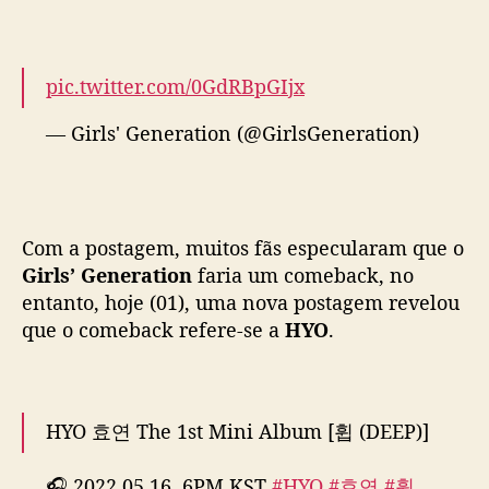
r
a
t
i
pic.twitter.com/0GdRBpGIjx
o
— Girls' Generation (@GirlsGeneration)
n
)
April 30, 2022
a
n
u
Com a postagem, muitos fãs especularam que o
n
Girls’ Generation
faria um comeback, no
c
i
entanto, hoje (01), uma nova postagem revelou
a
que o comeback refere-se a
HYO
.
c
o
m
e
HYO 효연 The 1st Mini Album [휩 (DEEP)]
b
a
🎧 2022.05.16. 6PM KST
#HYO
#효연
#휩