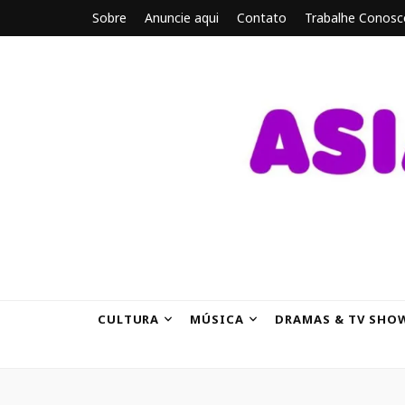
Sobre
Anuncie aqui
Contato
Trabalhe Conosc
ASIANBRE
Tudo sobre o entretenimento asiático.
CULTURA
MÚSICA
DRAMAS & TV SHO