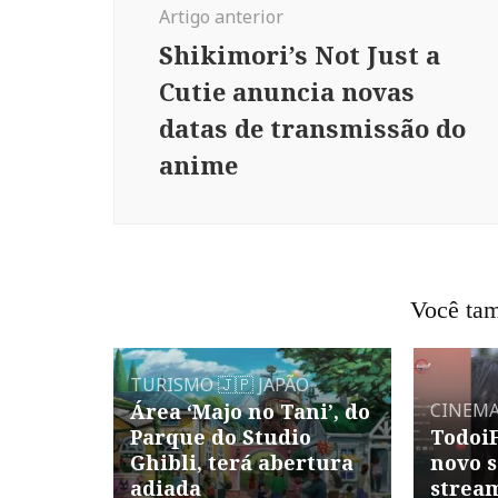
Artigo anterior
post
Shikimori’s Not Just a
Cutie anuncia novas
datas de transmissão do
anime
Você tam
TURISMO
🇯🇵 JAPÃO
Área ‘Majo no Tani’, do
CINEM
Parque do Studio
TodoiF
Ghibli, terá abertura
novo s
adiada
stream