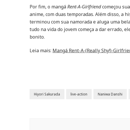
Por fim, o mangá
Rent-A-Girlfriend
começou sua 
anime, com duas temporadas. Além disso, a hi
terminou com sua namorada e aluga uma bela
tudo na vida do jovem começa a dar errado, e
bonito.
Leia mais:
Mangá Rent-A-(Really Shy!)-Girlfrie
Hiyori Sakurada
live-action
Naniwa Danshi
Navegação
de