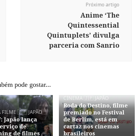
Próximo artigo
Anime ‘The
Quintessential
Quintuplets’ divulga
parceria com Sanrio
bém pode gostar...
CINEMA
🇯🇵 JAPÃO
Roda do Destino, filme
A
FILME
🇯🇵 JAPÃO
premiado no Festival
: Japão lança
de Berlim, está em
erviço de
cartaz nos cinemas
ing de filmes
brasileiros