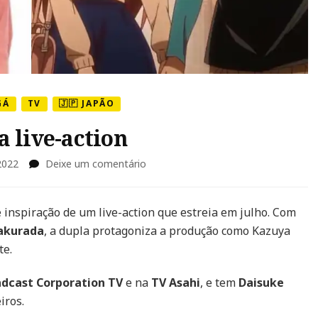
GÁ
TV
🇯🇵 JAPÃO
 live-action
em
2022
Deixe um comentário
Rent-
A-
Girlfriend
é inspiração de um live-action que estreia em julho. Com
ganha
Sakurada
, a dupla protagoniza a produção como Kazuya
live-
te.
action
adcast Corporation TV
e na
TV Asahi
, e tem
Daisuke
eiros.