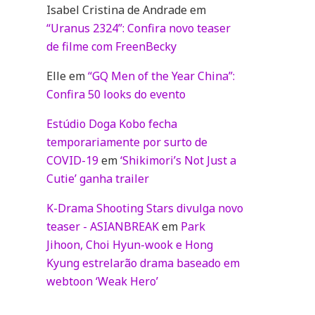
Isabel Cristina de Andrade
em
“Uranus 2324”: Confira novo teaser
de filme com FreenBecky
Elle
em
“GQ Men of the Year China”:
Confira 50 looks do evento
Estúdio Doga Kobo fecha
temporariamente por surto de
COVID-19
em
‘Shikimori’s Not Just a
Cutie’ ganha trailer
K-Drama Shooting Stars divulga novo
teaser - ASIANBREAK
em
Park
Jihoon, Choi Hyun-wook e Hong
Kyung estrelarão drama baseado em
webtoon ‘Weak Hero’