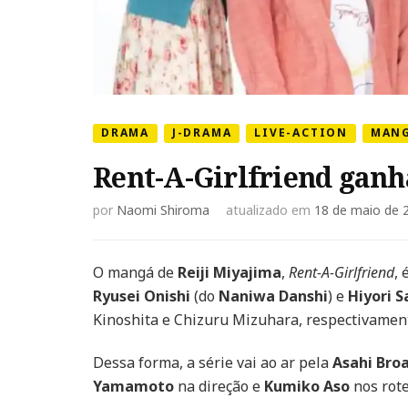
DRAMA
J-DRAMA
LIVE-ACTION
MAN
Rent-A-Girlfriend ganha
por
Naomi Shiroma
atualizado em
18 de maio de 
O mangá de
Reiji Miyajima
,
Rent-A-Girlfriend
, 
Ryusei Onishi
(do
Naniwa Danshi
) e
Hiyori 
Kinoshita e Chizuru Mizuhara, respectivamen
Dessa forma, a série vai ao ar pela
Asahi Bro
Yamamoto
na direção e
Kumiko Aso
nos rot