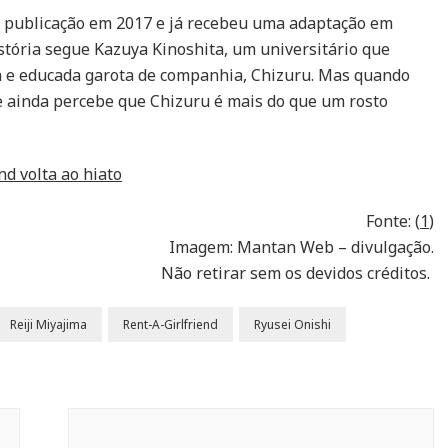
publicação em 2017 e já recebeu uma adaptação em
stória segue Kazuya Kinoshita, um universitário que
 e educada garota de companhia, Chizuru. Mas quando
le ainda percebe que Chizuru é mais do que um rosto
nd volta ao hiato
Fonte: (
1
)
Imagem: Mantan Web – divulgação.
Não retirar sem os devidos créditos.
Reiji Miyajima
Rent-A-Girlfriend
Ryusei Onishi