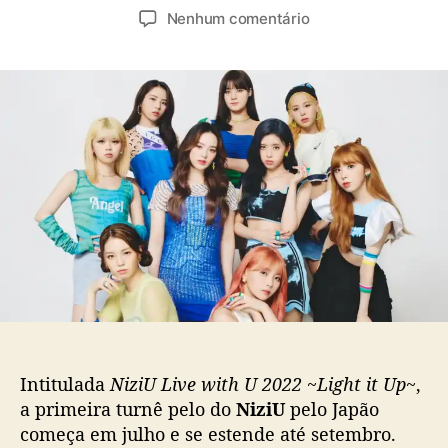
u
a
e
Nenhum comentário
t
t
m
o
a
N
r
d
i
d
e
z
o
p
i
p
u
U
o
b
s
s
l
e
t
i
p
c
r
a
e
ç
p
ã
a
o
r
a
p
Intitulada
NiziU Live with U 2022 ~Light it Up~
,
a
a primeira turnê pelo do
NiziU
pelo Japão
r
começa em julho e se estende até setembro.
a