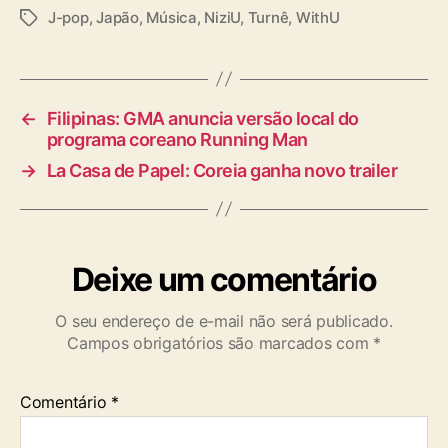
J-pop
,
Japão
,
Música
,
NiziU
,
Turnê
,
WithU
T
a
g
s
←
Filipinas: GMA anuncia versão local do
programa coreano Running Man
→
La Casa de Papel: Coreia ganha novo trailer
Deixe um comentário
O seu endereço de e-mail não será publicado.
Campos obrigatórios são marcados com
*
Comentário
*