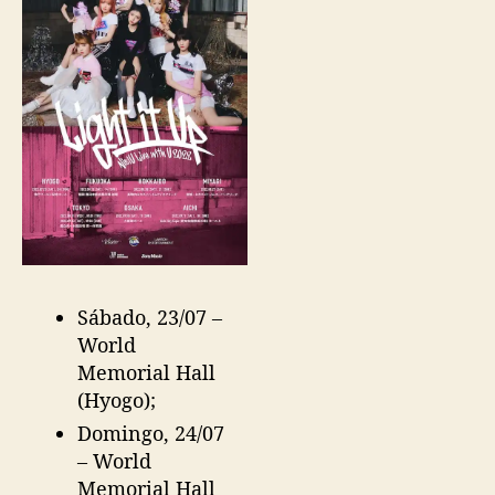
ã
o
Sábado, 23/07 –
World
Memorial Hall
(Hyogo);
Domingo, 24/07
– World
Memorial Hall