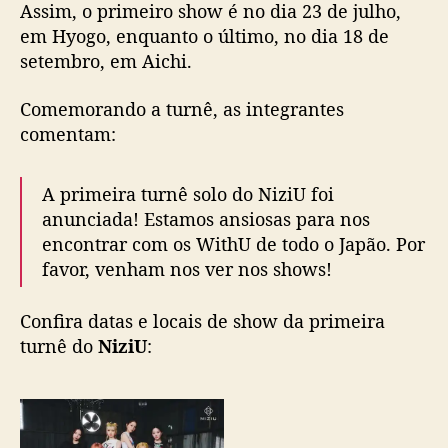
Assim, o primeiro show é no dia 23 de julho,
p
r
em Hyogo, enquanto o último, no dia 18 de
i
setembro, em Aichi.
m
e
Comemorando a turnê, as integrantes
i
comentam:
r
a
t
A primeira turnê solo do NiziU foi
u
anunciada! Estamos ansiosas para nos
r
encontrar com os WithU de todo o Japão. Por
n
favor, venham nos ver nos shows!
ê
p
e
Confira datas e locais de show da primeira
l
turnê do
NiziU
:
o
J
a
p