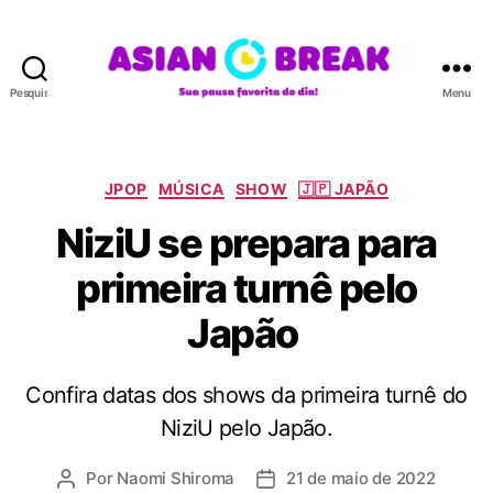
Pesquisar
Menu
A
S
I
A
C
JPOP
MÚSICA
SHOW
🇯🇵 JAPÃO
N
a
NiziU se prepara para
B
t
R
e
primeira turnê pelo
E
g
A
o
Japão
K
r
i
a
Confira datas dos shows da primeira turnê do
s
NiziU pelo Japão.
Por
Naomi Shiroma
21 de maio de 2022
A
D