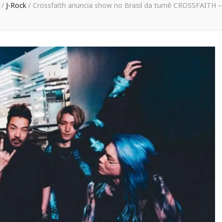
O
/
J-Rock
/
Crossfaith anuncia show no Brasil da turnê CROSSFAITH – 