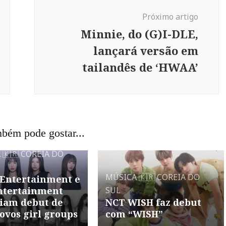
Próximo artigo
Minnie, do (G)I-DLE,
lançará versão em
tailandês de ‘HWAA’
bém pode gostar...
A
🇰🇷 COREIA DO
MÚSICA
🇰🇷 COREIA DO
 Entertainment e
ntertainment
SUL
iam debut de
NCT WISH faz debut
ovos girl groups
com “WISH”