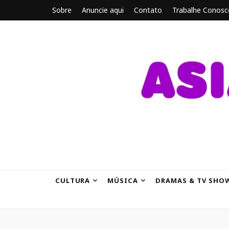
Sobre
Anuncie aqui
Contato
Trabalhe Conosc
ASIANBRE
Tudo sobre o entretenimento asiático.
CULTURA
MÚSICA
DRAMAS & TV SHO