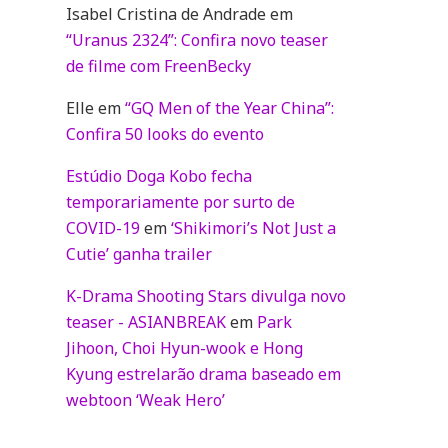
Isabel Cristina de Andrade
em
“Uranus 2324”: Confira novo teaser
de filme com FreenBecky
Elle
em
“GQ Men of the Year China”:
Confira 50 looks do evento
Estúdio Doga Kobo fecha
temporariamente por surto de
COVID-19
em
‘Shikimori’s Not Just a
Cutie’ ganha trailer
K-Drama Shooting Stars divulga novo
teaser - ASIANBREAK
em
Park
Jihoon, Choi Hyun-wook e Hong
Kyung estrelarão drama baseado em
webtoon ‘Weak Hero’