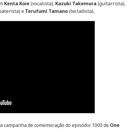
–
om
Kenta Koie
(vocalista),
Kazuki Takemura
(guitarrista),
Atlas
baterista) e
Terufumi Tamano
(tecladista)
.
Of
Faith
World
Tour
o na campanha de comemoração do episódio 1000 de
One