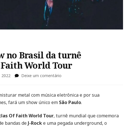
w no Brasil da turnê
 Faith World Tour
em
e 2022
Deixe um comentário
Crossfaith
anuncia
show
misturar metal com música eletrônica e por sua
no
mes, fará um show único em
São Paulo
.
Brasil
da
las Of Faith World Tour
, turnê mundial que comemora
turnê
 de bandas de
J-Rock
e uma pegada underground, o
CROSSFAITH