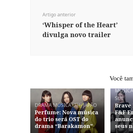
de
post
Artigo anterior
‘Whisper of the Heart’
divulga novo trailer
Você tam
MÚSIC
SUL
DRAMA
MÚSICA
🇯🇵 JAPÃO
Brave
Perfume: Nova música
F&F E
do trio será OST do
anunc
drama “Barakamon”
seus n