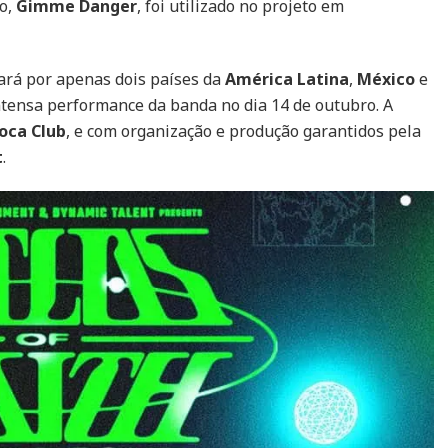
to,
Gimme Danger
, foi utilizado no projeto em
ará por apenas dois países da
América Latina
,
México
e
 intensa performance da banda no dia 14 de outubro. A
oca Club
, e com organização e produção garantidos pela
t
.