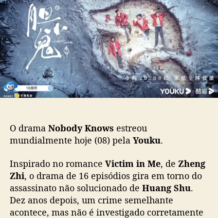
r
p
u
a
o
b
m
s
l
a
t
i
“
c
N
a
o
ç
b
ã
o
o
d
y
K
O drama
Nobody Knows
estreou
n
mundialmente hoje (08) pela
Youku
.
o
w
Inspirado no romance
Victim in Me
, de
Zheng
s
Zhi
, o drama de 16 episódios gira em torno do
”
e
assassinato não solucionado de
Huang Shu
.
s
Dez anos depois, um crime semelhante
t
acontece, mas não é investigado corretamente
r