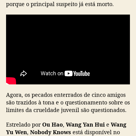
porque o principal suspeito já está morto.
e
i
a
n
a
Y
o
u
k
u
Agora, os pecados enterrados de cinco amigos
são trazidos à tona e o questionamento sobre os
limites da crueldade juvenil são questionados.
Estrelado por
Ou Hao
,
Wang Yan Hui
e
Wang
Yu Wen
,
Nobody Knows
está disponível no