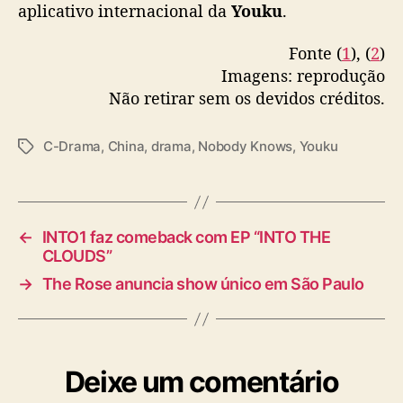
aplicativo internacional da
Youku
.
Fonte (
1
), (
2
)
Imagens: reprodução
Não retirar sem os devidos créditos.
C-Drama
,
China
,
drama
,
Nobody Knows
,
Youku
T
a
g
s
←
INTO1 faz comeback com EP “INTO THE
CLOUDS”
→
The Rose anuncia show único em São Paulo
Deixe um comentário