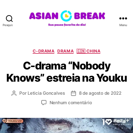
Pesquisar
Menu
A
S
I
A
C
C-DRAMA
DRAMA
🇨🇳 CHINA
N
a
C-drama “Nobody
B
t
R
e
Knows” estreia na Youku
E
g
A
o
K
r
Por
Leticia Goncalves
8 de agosto de 2022
A
D
i
u
a
a
e
Nenhum comentário
t
t
s
m
o
a
C
r
d
-
d
e
d
o
p