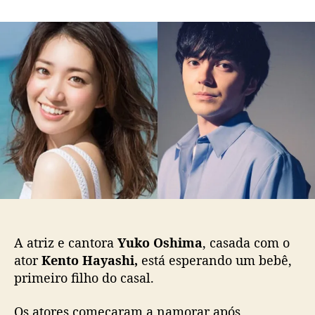
m
o
a
Y
r
d
u
d
e
k
o
p
o
p
u
O
o
b
s
s
l
h
t
i
i
c
m
a
a
ç
e
ã
K
o
e
n
t
A atriz e cantora
Yuko Oshima
, casada com o
o
ator
Kento Hayashi,
está esperando um bebê,
H
primeiro filho do casal.
a
y
Os atores começaram a namorar após
a