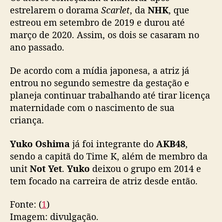
s
estrelarem o dorama
Scarlet
, da
NHK
, que
h
estreou em setembro de 2019 e durou até
i
março de 2020. Assim, os dois se casaram no
e
ano passado.
s
t
De acordo com a mídia japonesa, a atriz já
ã
entrou no segundo semestre da gestação e
o
planeja continuar trabalhando até tirar licença
e
s
maternidade com o nascimento de sua
p
criança.
e
r
Yuko Oshima
já foi integrante do
AKB48
,
a
sendo a capitã do Time K, além de membro da
n
unit
Not Yet
.
Yuko
deixou o grupo em 2014 e
d
tem focado na carreira de atriz desde então.
o
s
Fonte: (
1
)
e
u
Imagem: divulgação.