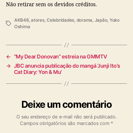
p
Não retirar sem os devidos créditos.
r
i
AKB48
,
atores
,
Celebridades
,
dorama
,
Japão
,
Yuko
m
T
Oshima
e
a
i
g
r
s
o
b
←
“My Dear Donovan” estreia na GMMTV
e
→
JBC anuncia publicação do mangá ‘Junji Ito’s
b
Cat Diary: Yon & Mu’
ê
Deixe um comentário
O seu endereço de e-mail não será publicado.
Campos obrigatórios são marcados com
*