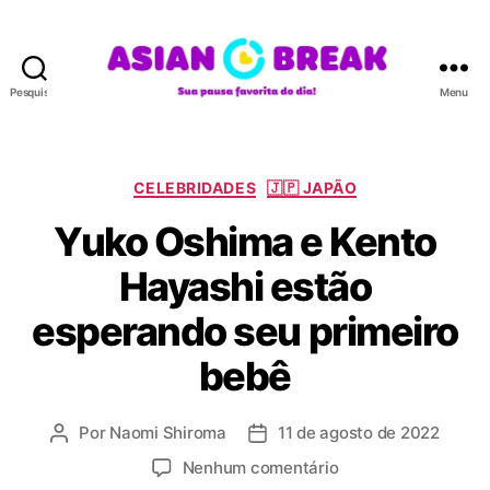
Pesquisar
Menu
A
S
I
A
C
CELEBRIDADES
🇯🇵 JAPÃO
N
a
Yuko Oshima e Kento
B
t
R
e
Hayashi estão
E
g
A
o
esperando seu primeiro
K
r
i
bebê
a
s
Por
Naomi Shiroma
11 de agosto de 2022
A
D
u
a
e
Nenhum comentário
t
t