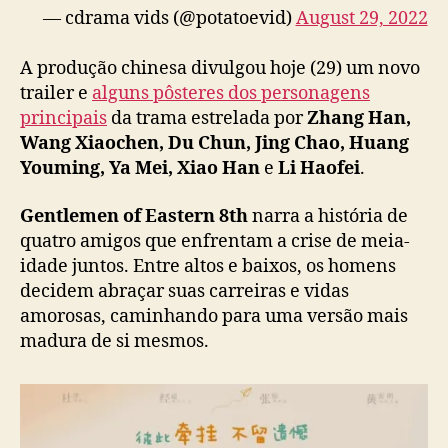
— cdrama vids (@potatoevid)
August 29, 2022
”
e
s
A produção chinesa divulgou hoje (29) um novo
t
trailer e
alguns pôsteres dos personagens
r
principais
da trama estrelada por
Zhang Han,
e
Wang Xiaochen, Du Chun, Jing Chao, Huang
i
Youming, Ya Mei, Xiao Han
e
Li Haofei
.
a
n
Gentlemen of Eastern 8th
narra a história de
o
f
quatro amigos que enfrentam a crise de meia-
i
idade juntos. Entre altos e baixos, os homens
n
decidem abraçar suas carreiras e vidas
a
amorosas, caminhando para uma versão mais
l
madura de si mesmos.
d
e
a
g
o