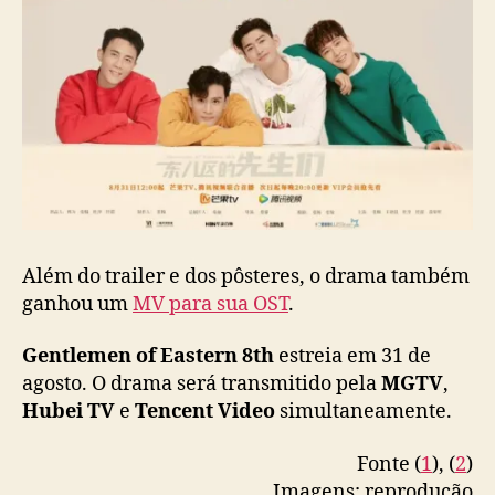
s
t
o
n
a
T
V
c
h
i
n
Além do trailer e dos pôsteres, o drama também
e
ganhou um
MV para sua OST
.
s
a
Gentlemen of Eastern 8th
estreia em 31 de
agosto. O drama será transmitido pela
MGTV
,
Hubei TV
e
Tencent Video
simultaneamente.
Fonte (
1
), (
2
)
Imagens: reprodução