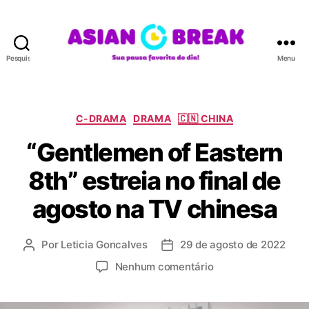
Pesquisar
Menu
A
S
I
A
C
C-DRAMA
DRAMA
🇨🇳 CHINA
N
a
“Gentlemen of Eastern
B
t
R
e
8th” estreia no final de
E
g
A
o
agosto na TV chinesa
K
r
i
a
Por
Leticia Goncalves
29 de agosto de 2022
A
D
s
u
a
e
Nenhum comentário
t
t
m
o
a
“
r
d