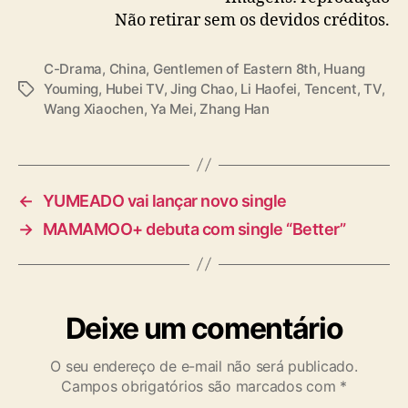
Não retirar sem os devidos créditos.
C-Drama
,
China
,
Gentlemen of Eastern 8th
,
Huang
Youming
,
Hubei TV
,
Jing Chao
,
Li Haofei
,
Tencent
,
TV
,
T
Wang Xiaochen
,
Ya Mei
,
Zhang Han
a
g
s
←
YUMEADO vai lançar novo single
→
MAMAMOO+ debuta com single “Better”
Deixe um comentário
O seu endereço de e-mail não será publicado.
Campos obrigatórios são marcados com
*