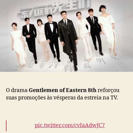
G
d
e
e
o
p
n
p
u
t
o
b
l
s
l
e
t
i
m
c
e
a
n
ç
o
ã
f
o
E
a
s
O drama
Gentlemen of Eastern 8th
reforçou
t
suas promoções às vésperas da estreia na TV.
e
r
n
8
pic.twitter.com/cvIaAdwJC7
t
h