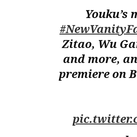
Youku’s
#NewVanityFa
Zitao, Wu Gan
and more, a
premiere on 
pic.twitte