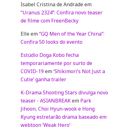
Isabel Cristina de Andrade
em
“Uranus 2324”: Confira novo teaser
de filme com FreenBecky
Elle
em
“GQ Men of the Year China”:
Confira 50 looks do evento
Estúdio Doga Kobo fecha
temporariamente por surto de
COVID-19
em
‘Shikimori’s Not Just a
Cutie’ ganha trailer
K-Drama Shooting Stars divulga novo
teaser - ASIANBREAK
em
Park
Jihoon, Choi Hyun-wook e Hong
Kyung estrelarão drama baseado em
webtoon ‘Weak Hero’