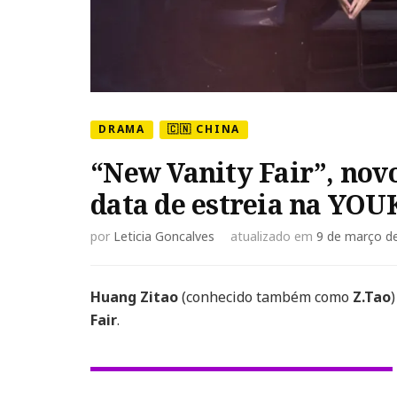
DRAMA
🇨🇳 CHINA
“New Vanity Fair”, nov
data de estreia na YO
por
Leticia Goncalves
atualizado em
9 de março d
Huang Zitao
(conhecido também como
Z.Tao
Fair
.