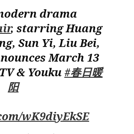
data
de
 modern drama
estreia
na
ir
, starring Huang
YOUKU
g, Sun Yi, Liu Bei,
nnounces March 13
BTV & Youku
#春日暖
阳
r.com/wK9diyEkSE