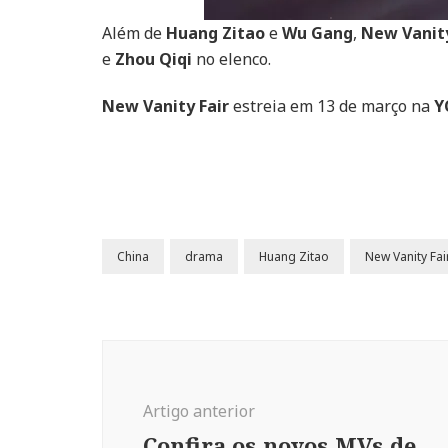
Além de
Huang Zitao
e
Wu Gang
,
New Vanity
e
Zhou Qiqi
no elenco.
New Vanity Fair
estreia em 13 de março na
Y
China
drama
Huang Zitao
New Vanity Fai
Navegação
de
post
Artigo anterior
Confira os novos MVs de