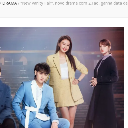
/
DRAMA
/
“New Vanity Fair”, novo drama com Z.Tao, ganha data de