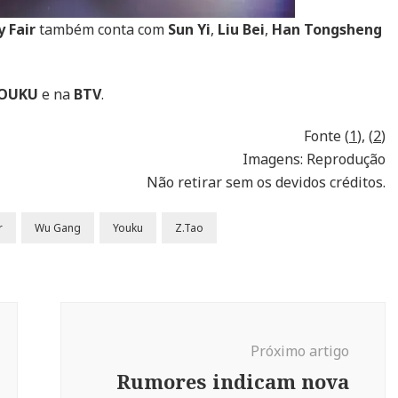
 Fair
também conta com
Sun Yi
,
Liu Bei
,
Han Tongsheng
OUKU
e na
BTV
.
Fonte (
1
), (
2
)
Imagens: Reprodução
Não retirar sem os devidos créditos.
r
Wu Gang
Youku
Z.Tao
Próximo artigo
Rumores indicam nova