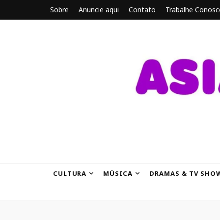
Sobre
Anuncie aqui
Contato
Trabalhe Conosc
ASIANBRE
Tudo sobre o entretenimento asiático.
CULTURA
MÚSICA
DRAMAS & TV SHO