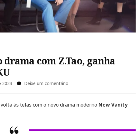
o drama com Z.Tao, ganha
UKU
em
e 2023
Deixe um comentário
“New
Vanity
Fair”,
) volta às telas com o novo drama moderno
New Vanity
novo
drama
com
Z.Tao,
ganha