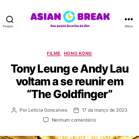
Pesquisar
Menu
A
S
I
A
C
FILME
HONG KONG
N
a
Tony Leung e Andy Lau
B
t
R
e
voltam a se reunir em
E
g
A
o
“The Goldfinger”
K
r
i
a
Por
Leticia Goncalves
17 de março de 2023
A
D
s
u
a
e
Nenhum comentário
t
t
m
o
a
T
r
d