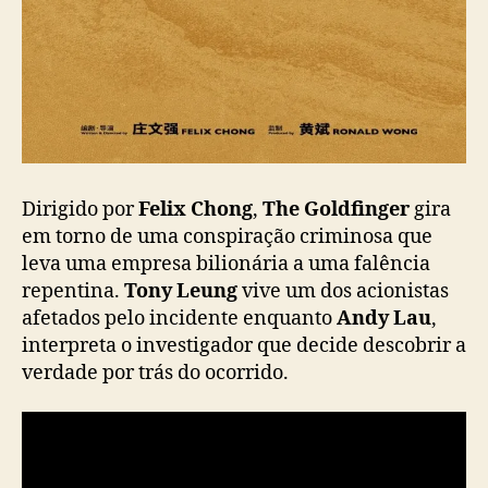
f
i
n
g
e
r
”
Dirigido por
Felix Chong
,
The Goldfinger
gira
em torno de uma conspiração criminosa que
leva uma empresa bilionária a uma falência
repentina.
Tony Leung
vive um dos acionistas
afetados pelo incidente enquanto
Andy Lau
,
interpreta o investigador que decide descobrir a
verdade por trás do ocorrido.