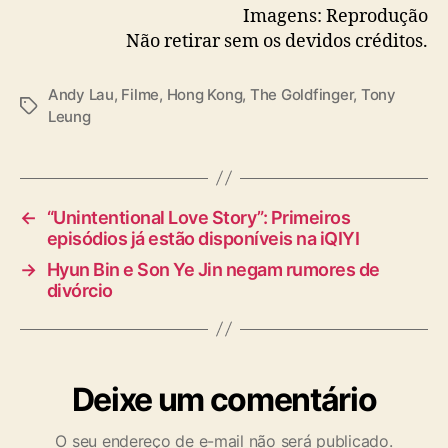
Imagens: Reprodução
Não retirar sem os devidos créditos.
Andy Lau
,
Filme
,
Hong Kong
,
The Goldfinger
,
Tony
T
Leung
a
g
s
←
“Unintentional Love Story”: Primeiros
episódios já estão disponíveis na iQIYI
→
Hyun Bin e Son Ye Jin negam rumores de
divórcio
Deixe um comentário
O seu endereço de e-mail não será publicado.