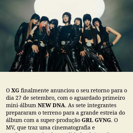
N
d
e
E
o
p
W
p
u
D
o
b
N
s
l
A
t
i
”
c
:
a
X
ç
G
ã
a
o
n
u
n
O
XG
finalmente anunciou o seu retorno para o
c
dia 27 de setembro, com o aguardado primeiro
i
mini-álbum
NEW DNA
. As sete integrantes
a
prepararam o terreno para a grande estreia do
p
r
álbum com a super-produção
GRL GVNG
. O
i
MV, que traz uma cinematografia e
m