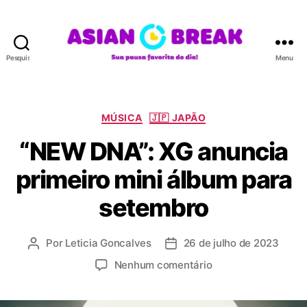
Pesquisar
Menu
A
S
I
A
C
MÚSICA
🇯🇵 JAPÃO
N
a
“NEW DNA”: XG anuncia
B
t
R
e
primeiro mini álbum para
E
g
A
o
setembro
K
r
i
a
Por
Leticia Goncalves
26 de julho de 2023
A
D
s
u
a
e
Nenhum comentário
t
t
m
o
a
“
r
d