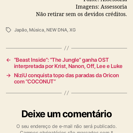
Imagens: Assessoria
Não retirar sem os devidos créditos.
Japão
,
Música
,
NEW DNA
,
XG
T
a
g
s
←
“Beast Inside”: “The Jungle” ganha OST
interpretada por Krist, Nanon, Off, Lee e Luke
→
NiziU conquista topo das paradas da Oricon
com “COCONUT”
Deixe um comentário
O seu endereço de e-mail não será publicado.
Campos obrigatórios são marcados com
*