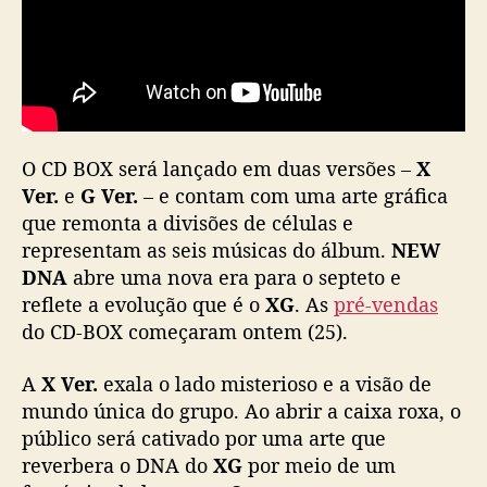
e
m
b
r
o
O CD BOX será lançado em duas versões –
X
Ver.
e
G Ver.
– e contam com uma arte gráfica
que remonta a divisões de células e
representam as seis músicas do álbum.
NEW
DNA
abre uma nova era para o septeto e
reflete a evolução que é o
XG
. As
pré-vendas
do CD-BOX começaram ontem (25).
A
X Ver.
exala o lado misterioso e a visão de
mundo única do grupo. Ao abrir a caixa roxa, o
público será cativado por uma arte que
reverbera o DNA do
XG
por meio de um