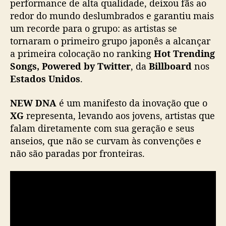
performance de alta qualidade, deixou fãs ao
e
redor do mundo deslumbrados e garantiu mais
i
um recorde para o grupo: as artistas se
r
tornaram o primeiro grupo japonês a alcançar
o
a primeira colocação no ranking
Hot Trending
m
i
Songs, Powered by Twitter
, da
Billboard
nos
n
Estados Unidos
.
i
á
NEW DNA
é um manifesto da inovação que o
l
XG
representa, levando aos jovens, artistas que
b
falam diretamente com sua geração e seus
u
anseios, que não se curvam às convenções e
m
não são paradas por fronteiras.
p
a
r
a
s
e
t