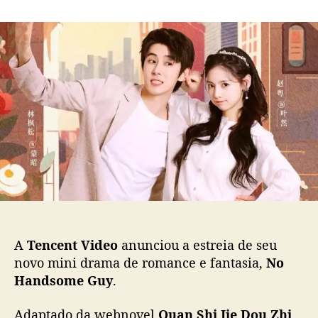
m
o
a
“
r
d
N
d
e
o
o
p
H
p
u
a
o
b
n
s
l
d
t
i
s
c
o
a
m
ç
e
ã
G
o
u
y
”
A
Tencent Video
anunciou a estreia de seu
:
novo mini drama de romance e fantasia,
No
m
Handsome Guy
.
i
n
Adaptado da webnovel
Quan Shi Jie Dou Zhi
i