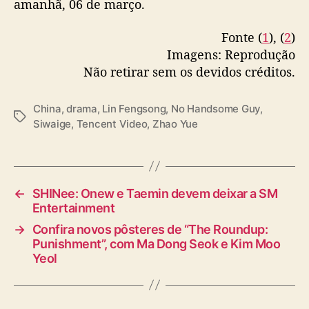
amanhã, 06 de março.
e
n
g
Fonte (
1
), (
2
)
s
Imagens: Reprodução
o
Não retirar sem os devidos créditos.
n
g
China
,
drama
,
Lin Fengsong
,
No Handsome Guy
,
e
T
Siwaige
,
Tencent Video
,
Zhao Yue
S
a
i
g
w
s
a
i
←
SHINee: Onew e Taemin devem deixar a SM
g
Entertainment
e
→
Confira novos pôsteres de “The Roundup:
e
Punishment”, com Ma Dong Seok e Kim Moo
s
Yeol
t
r
e
i