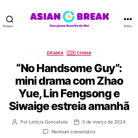
Pesquisar
Menu
A
S
I
A
C
DRAMA
🇨🇳 CHINA
N
a
“No Handsome Guy”:
B
t
R
e
mini drama com Zhao
E
g
A
o
Yue, Lin Fengsong e
K
r
i
Siwaige estreia amanhã
a
s
Por
Leticia Goncalves
5 de março de 2024
A
D
u
a
e
Nenhum comentário
t
t