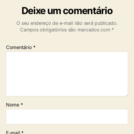
a
Deixe um comentário
a
m
O seu endereço de e-mail não será publicado.
a
Campos obrigatórios são marcados com
*
n
h
ã
Comentário
*
Nome
*
E-mail
*