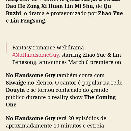
d
Dao He Zong Xi Huan Lin Mi Shu
, de
Qu
r
Buzhi
, o drama é protagonizado por
Zhao Yue
a
e
Lin Fengsong
.
m
a
c
o
Fantasy romance webdrama
m
#NoHandsomeGuy
, starring Zhao Yue & Lin
Z
Fengsong, announces March 6 premiere on
h
Tencent Vide
#帅哥不可以
a
No Handsome Guy
também conta com
o
pic.twitter.com/zMCDi67pa0
Y
Siwaige
no elenco. O cantor é popular na rede
u
— cdrama tweets (@dramapotatoe)
March 4,
Douyin
e se tornou conhecido do grande
e
2024
público durante o reality show
The Coming
,
One
.
L
i
No Handsome Guy
terá 20 episódios de
n
aproximadamente 10 minutos e estreia
F