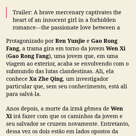
g
v
Trailer: A brave mercenary captivates the
i
heart of an innocent girl in a forbidden
v
romance—the passionate love between a
e
wolf and a rabbit!
#EmbraceInTheDarkNight
m
Protagonizado por
Ren Yunjie
e
Gao Rong
The brave mercenary
#RenYunjie
VS the
a
Fang
, a trama gira em torno da jovem
Wen Xi
trophy
#GaoRongfang
. The two of them
m
(
Gao Rong Fang
), uma jovem que, em uma
repeatedly kissed and teased each other…
o
viagem ao exterior, acaba se envolvendo com o
pic.twitter.com/6ArwUUmJom
r
submundo das lutas clandestinas. Ali, ela
p
— 优酷Youku (@YoukuOfficial)
August 2,
conhece
Xu Zhe Qing
, um investigador
r
o
2024
particular que, sem seu conhecimento, está ali
i
para salvá-la.
b
i
Anos depois, a morte da irmã gêmea de
Wen
d
Xi
irá fazer com que os caminhos da jovem e
o
seu salvador se cruzem novamente. Entretanto,
e
dessa vez os dois estão em lados opostos da
m