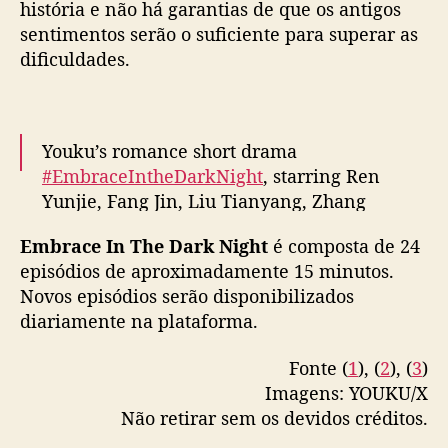
história e não há garantias de que os antigos
“
E
sentimentos serão o suficiente para superar as
m
dificuldades.
b
r
a
c
Youku’s romance short drama
e
#EmbraceIntheDarkNight
, starring Ren
I
Yunjie, Fang Jin, Liu Tianyang, Zhang
n
Yameng & more, releases posters as it
T
Embrace In The Dark Night
é composta de 24
premieres today
#我们在黑夜中相拥
h
episódios de aproximadamente 15 minutos.
e
pic.twitter.com/ZUtFfkx7dn
D
Novos episódios serão disponibilizados
a
— cdrama tweets (@dramapotatoe)
August 6,
diariamente na plataforma.
r
2024
k
Fonte (
1
), (
2
), (
3
)
N
Imagens: YOUKU/X
i
Não retirar sem os devidos créditos.
g
h