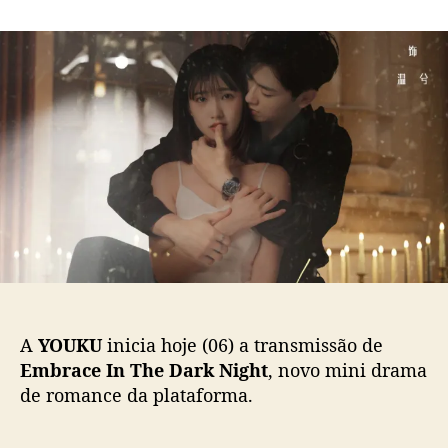
m
o
a
R
r
d
e
d
e
n
o
p
Y
p
u
u
o
b
n
s
l
j
t
i
i
c
e
a
e
ç
G
ã
a
o
o
R
o
A
YOUKU
inicia hoje (06) a transmissão de
n
Embrace In The Dark Night
, novo mini drama
g
de romance da plataforma.
F
a
n