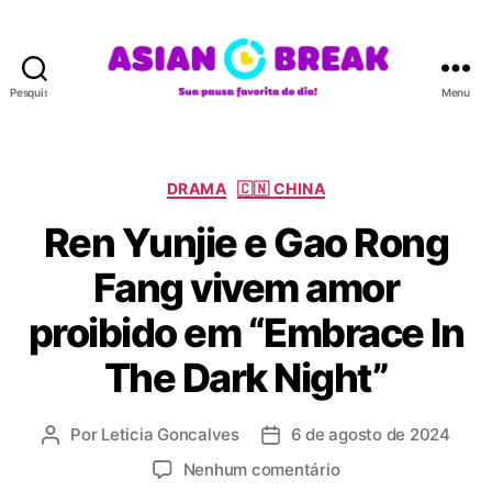
Pesquisar
Menu
A
S
I
A
C
DRAMA
🇨🇳 CHINA
N
a
Ren Yunjie e Gao Rong
B
t
R
e
Fang vivem amor
E
g
A
o
proibido em “Embrace In
K
r
i
The Dark Night”
a
s
Por
Leticia Goncalves
6 de agosto de 2024
A
D
u
a
e
Nenhum comentário
t
t