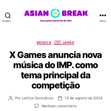
Pesquisar
Menu
A
S
I
A
C
MÚSICA
🇯🇵 JAPÃO
N
a
X Games anuncia nova
B
t
R
e
música do IMP. como
E
g
A
o
tema principal da
K
r
i
competição
a
s
Por
Leticia Goncalves
13 de agosto de 2024
A
D
u
a
e
Nenhum comentário
t
t