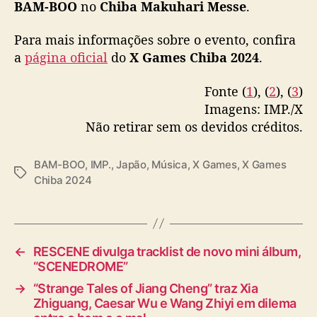
BAM-BOO
no
Chiba Makuhari Messe
.
n
c
番組HP：
https://t.co/vp2BPsOaPi
i
Para mais informações sobre o evento, confira
大会HP：
https://t.co/EhUXkWiJkU
#IMP
.
p
a
página oficial
do
X Games Chiba 2024
.
#IMP_BAMBOO
#XGamesChiba
a
pic.twitter.com/P3kIQLE6Sh
l
Fonte (
1
), (
2
), (
3
)
d
Imagens: IMP./X
— IMP. OFFICIAL (@_7mp_official_)
August
a
Não retirar sem os devidos créditos.
12, 2024
c
o
m
BAM-BOO
,
IMP.
,
Japão
,
Música
,
X Games
,
X Games
T
p
Chiba 2024
a
e
g
t
s
i
ç
←
RESCENE divulga tracklist de novo mini álbum,
ã
“SCENEDROME”
o
→
“Strange Tales of Jiang Cheng” traz Xia
Zhiguang, Caesar Wu e Wang Zhiyi em dilema