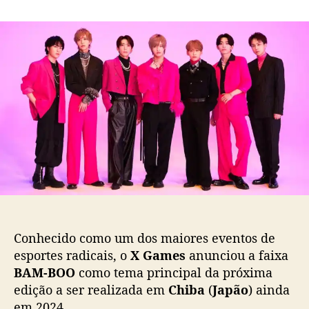
m
o
a
X
r
d
G
d
e
a
o
p
m
p
u
e
o
b
s
s
l
a
t
i
n
c
u
a
n
ç
c
ã
i
o
a
n
o
Conhecido como um dos maiores eventos de
v
esportes radicais, o
X Games
anunciou a faixa
a
BAM-BOO
como tema principal da próxima
m
edição a ser realizada em
Chiba
(
Japão
) ainda
ú
s
em 2024.