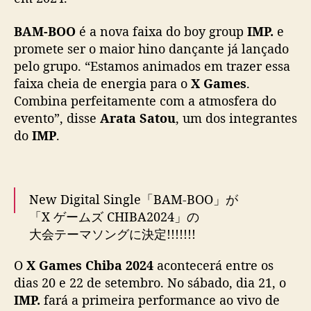
i
c
BAM-BOO
é a nova faixa do boy group
IMP.
e
a
promete ser o maior hino dançante já lançado
d
pelo grupo. “Estamos animados em trazer essa
o
faixa cheia de energia para o
X Games
.
I
Combina perfeitamente com a atmosfera do
M
evento”, disse
Arata Satou
, um dos integrantes
P
.
do
IMP
.
c
o
m
o
New Digital Single「BAM-BOO」が
t
「X ゲームズ CHIBA2024」の
e
大会テーマソングに決定!!!!!!!
m
a
O
X Games Chiba 2024
acontecerá entre os
大会2日目、会場の幕張メッセで「BAM-BOO」
p
dias 20 e 22 de setembro. No sábado, dia 21, o
初披露！
r
IMP.
fará a primeira performance ao vivo de
i
同日の日本テレビでの地上波中継にも登場！