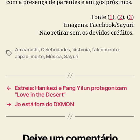
com a presença de parentes e amigos próximos.
Fonte (
1
), (
2
), (
3
)
Imagens: Facebook/Sayuri
Não retirar sem os devidos créditos.
Amaarashi
,
Celebridades
,
disfonia
,
falecimento
,
T
Japão
,
morte
,
Música
,
Sayuri
a
g
s
←
Estreia: Hanikezi e Fang Yilun protagonizam
“Love in the Desert”
→
Jo está fora do DXMON
Deixe um comentário