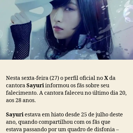
f
p
u
i
o
b
l
s
l
o
t
i
f
c
i
a
c
ç
i
ã
a
o
l
c
o
Nesta sexta-feira (27) o perfil oficial no
X
da
n
cantora
Sayuri
informou os fãs sobre seu
f
falecimento. A cantora faleceu no último dia 20,
i
aos 28 anos.
r
m
a
Sayuri
estava em hiato desde 25 de julho deste
m
ano, quando compartilhou com os fãs que
o
estava passando por um quadro de disfonia –
r