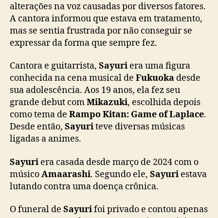
alterações na voz causadas por diversos fatores.
t
A cantora informou que estava em tratamento,
e
mas se sentia frustrada por não conseguir se
d
expressar da forma que sempre fez.
a
c
a
Cantora e guitarrista,
Sayuri
era uma figura
n
conhecida na cena musical de
Fukuoka
desde
t
sua adolescência. Aos 19 anos, ela fez seu
o
grande debut com
Mikazuki
, escolhida depois
r
como tema de
Rampo Kitan: Game of Laplace
.
a
Desde então,
Sayuri
teve diversas músicas
S
ligadas a animes.
a
y
u
Sayuri
era casada desde março de 2024 com o
r
músico
Amaarashi
. Segundo ele,
Sayuri
estava
i
lutando contra uma doença crônica.
O funeral de
Sayuri
foi privado e contou apenas