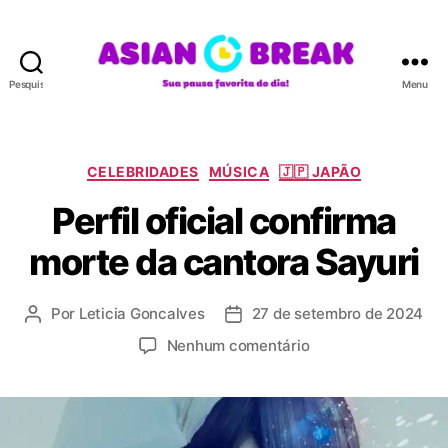
Pesquisar
Menu
A
S
I
A
C
CELEBRIDADES
MÚSICA
🇯🇵 JAPÃO
N
a
Perfil oficial confirma
B
t
R
e
morte da cantora Sayuri
E
g
A
o
K
r
Por
Leticia Goncalves
27 de setembro de 2024
A
D
i
u
a
a
e
Nenhum comentário
t
t
s
m
o
a
P
r
d
e
d
e
r
o
p