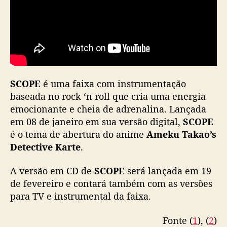
C
O
P
E
”
SCOPE
é uma faixa com instrumentação
baseada no rock ‘n roll que cria uma energia
emocionante e cheia de adrenalina. Lançada
em 08 de janeiro em sua versão digital,
SCOPE
é o tema de abertura do anime
Ameku Takao’s
Detective Karte
.
A versão em CD de
SCOPE
será lançada em 19
de fevereiro e contará também com as versões
para TV e instrumental da faixa.
Fonte (
1
), (
2
)