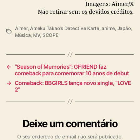
Imagens: Aimer/X
Não retirar sem os devidos créditos.
Aimer
,
Ameku Takao's Detective Karte
,
anime
,
Japão
,
T
Música
,
MV
,
SCOPE
a
g
s
←
“Season of Memories”: GFRIEND faz
comeback para comemorar 10 anos de debut
→
Comeback: BBGIRLS lança novo single, “LOVE
2”
Deixe um comentário
O seu endereço de e-mail não será publicado.