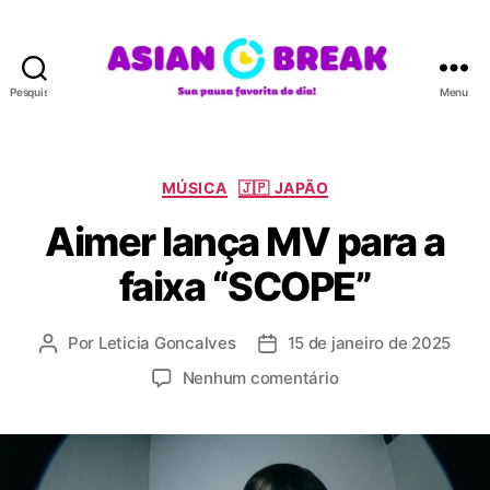
Pesquisar
Menu
A
S
I
A
C
MÚSICA
🇯🇵 JAPÃO
N
a
Aimer lança MV para a
B
t
R
e
faixa “SCOPE”
E
g
A
o
K
r
Por
Leticia Goncalves
15 de janeiro de 2025
A
D
i
u
a
a
e
Nenhum comentário
t
t
s
m
o
a
A
r
d
i
d
e
m
o
p