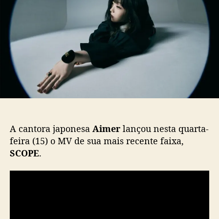
e
p
u
r
o
b
l
s
l
a
t
i
n
c
ç
a
a
ç
M
ã
V
o
p
a
r
A cantora japonesa
Aimer
lançou nesta quarta-
a
feira (15) o MV de sua mais recente faixa,
a
SCOPE
.
f
a
i
x
a
“
S