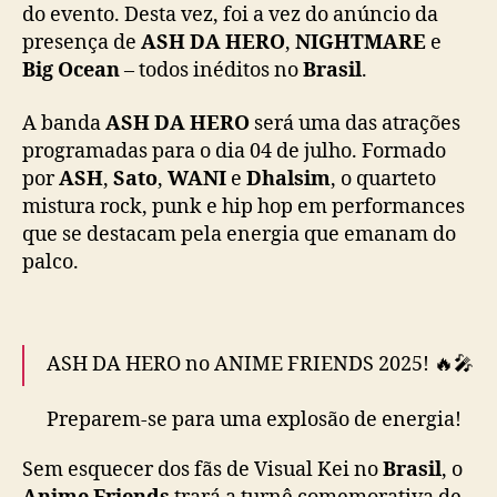
do evento. Desta vez, foi a vez do anúncio da
S
H
presença de
ASH DA HERO
,
NIGHTMARE
e
D
Big Ocean
– todos inéditos no
Brasil
.
A
H
A banda
ASH DA HERO
será uma das atrações
E
programadas para o dia 04 de julho. Formado
R
por
ASH
,
Sato
,
WANI
e
Dhalsim
, o quarteto
O
mistura rock, punk e hip hop em performances
,
que se destacam pela energia que emanam do
N
I
palco.
G
H
T
M
ASH DA HERO no ANIME FRIENDS 2025! 🔥🎤
A
R
Preparem-se para uma explosão de energia!
E
Pela primeira vez no Brasil, o ASH DA HERO
e
Sem esquecer dos fãs de Visual Kei no
Brasil
, o
desembarca no Anime Friends para um show
B