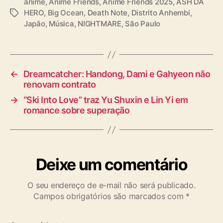
anime
,
Anime Friends
,
Anime Friends 2025
,
ASH DA
HERO
,
Big Ocean
,
Death Note
,
Distrito Anhembi
,
T
Japão
,
Música
,
NIGHTMARE
,
São Paulo
a
g
s
←
Dreamcatcher: Handong, Dami e Gahyeon não
renovam contrato
→
“Ski Into Love” traz Yu Shuxin e Lin Yi em
romance sobre superação
Deixe um comentário
O seu endereço de e-mail não será publicado.
Campos obrigatórios são marcados com
*