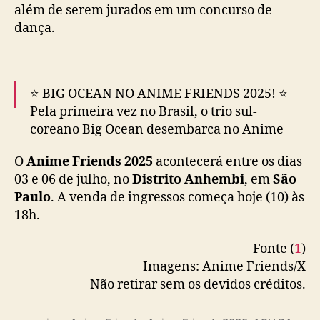
além de serem jurados em um concurso de
n
— Anime Friends (@animefriends)
March 7,
dança.
ç
2025
a
n
o
e
⭐️ BIG OCEAN NO ANIME FRIENDS 2025! ⭐️
v
Pela primeira vez no Brasil, o trio sul-
e
coreano Big Ocean desembarca no Anime
n
Friends 2025 para um conjunto de atividades
t
O
Anime Friends 2025
acontecerá entre os dias
imperdíveis!
o
03 e 06 de julho, no
Distrito Anhembi
, em
São
Paulo
. A venda de ingressos começa hoje (10) às
O Big Ocean é um grupo revolucionário no K-
18h.
pop, sendo o primeiro formado por idols com
deficiência…
pic.twitter.com/wYJ646nY3w
Fonte (
1
)
Imagens: Anime Friends/X
— Anime Friends (@animefriends)
March 6,
Não retirar sem os devidos créditos.
2025