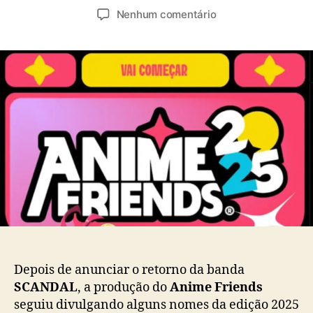
u
a
e
Nenhum comentário
t
t
m
o
a
A
r
d
n
d
e
i
o
p
m
p
u
e
o
b
F
s
l
r
t
i
i
c
e
a
n
ç
d
ã
s
o
2
0
2
Depois de anunciar o retorno da banda
5
SCANDAL
, a produção do
Anime Friends
:
seguiu divulgando alguns nomes da edição 2025
A