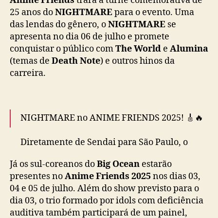
Anime Friends
trará a turnê comemorativa de
imperdível no dia 4 de julho no AF Festival!
i
25 anos do
NIGHTMARE
para o evento. Uma
g
O
das lendas do gênero, o
NIGHTMARE
se
Com uma sonoridade única que mistura rock,
c
apresenta no dia 06 de julho e promete
punk e hip hop, a banda…
e
conquistar o público com
The World
e
Alumina
pic.twitter.com/UekwZiwXUr
a
(temas de
Death Note
) e outros hinos da
n
— Anime Friends (@animefriends)
March 8,
carreira.
c
2025
o
n
f
NIGHTMARE no ANIME FRIENDS 2025! 🎸🔥
i
r
m
Diretamente de Sendai para São Paulo, o
a
lendário quinteto de Visual Kei chega ao
m
Já os sul-coreanos do
Big Ocean
estarão
Brasil pela primeira vez! No domingo, dia 6
p
presentes no
Anime Friends 2025
nos dias 03,
de julho, o palco AF Festival será tomado pelo
r
04 e 05 de julho. Além do show previsto para o
som marcante de Sakito, Hitsugi, Yomi, Ni~ya
e
dia 03, o trio formado por idols com deficiência
e Ruka, que há mais de…
s
auditiva também participará de um painel,
pic.twitter.com/gigWzuLr7c
e