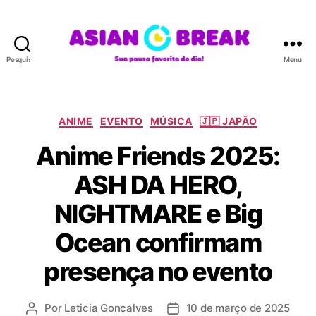
Pesquisar
Menu
A
S
I
A
C
ANIME
EVENTO
MÚSICA
🇯🇵 JAPÃO
N
a
Anime Friends 2025:
B
t
R
e
ASH DA HERO,
E
g
A
o
NIGHTMARE e Big
K
r
i
Ocean confirmam
a
s
presença no evento
Por
Leticia Goncalves
10 de março de 2025
A
D