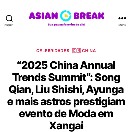
Pesquisar
Menu
A
S
I
A
C
CELEBRIDADES
🇨🇳 CHINA
N
a
“2025 China Annual
B
t
R
e
Trends Summit”: Song
E
g
A
o
Qian, Liu Shishi, Ayunga
K
r
i
e mais astros prestigiam
a
s
evento de Moda em
Xangai