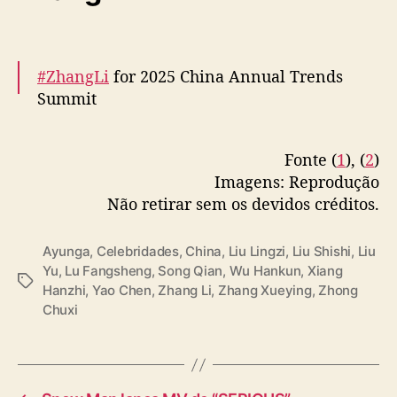
— cdrama tweets (@dramapotatoe)
June 12,
2025
#ZhangLi
for 2025 China Annual Trends
Summit
More –
Fonte (
1
), (
2
)
https://t.co/2HrulD7Zby
https://t.co/PFu83Dp2
Imagens: Reprodução
Vl
pic.twitter.com/dIBQXW3TfP
Não retirar sem os devidos créditos.
— cdrama tweets (@dramapotatoe)
June 12,
2025
Ayunga
,
Celebridades
,
China
,
Liu Lingzi
,
Liu Shishi
,
Liu
Yu
,
Lu Fangsheng
,
Song Qian
,
Wu Hankun
,
Xiang
T
Hanzhi
,
Yao Chen
,
Zhang Li
,
Zhang Xueying
,
Zhong
a
Chuxi
g
s