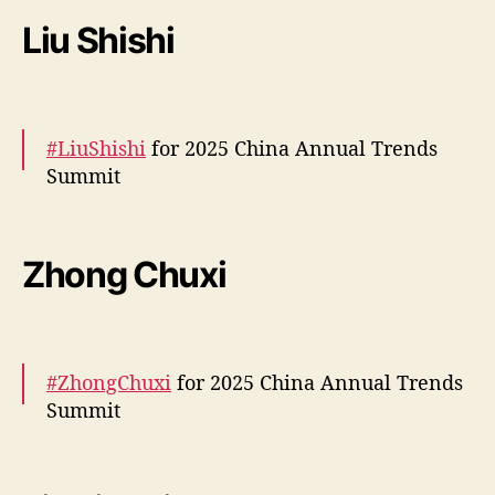
pic.twitter.com/GZPXmAKR3l
Liu Shishi
— cdrama tweets (@dramapotatoe)
June 12,
2025
#LiuShishi
for 2025 China Annual Trends
Summit
More –
https://t.co/JICSSBP9vl
pic.twitter.com/g3cAkrCmsl
Zhong Chuxi
— cdrama tweets (@dramapotatoe)
June 12,
2025
#ZhongChuxi
for 2025 China Annual Trends
Summit
More –
https://t.co/5NY8BEp0al
https://t.co/FIYYJy5hsh