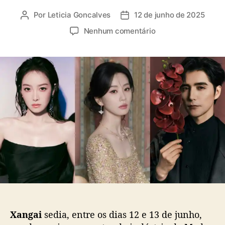
Por
Leticia Goncalves
12 de junho de 2025
A
D
u
a
e
Nenhum comentário
t
t
m
o
a
“
r
d
2
d
e
0
o
p
2
p
u
5
o
b
C
s
l
h
t
i
i
c
n
a
a
ç
A
ã
n
o
n
u
a
Xangai
sedia, entre os dias 12 e 13 de junho,
l