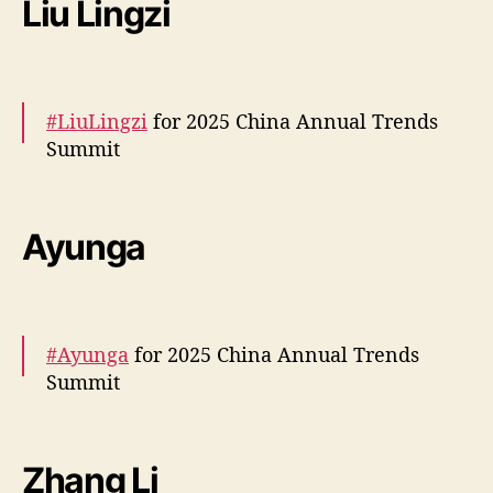
Liu Lingzi
pic.twitter.com/7z62vU3buV
— cdrama tweets (@dramapotatoe)
June 12,
2025
#LiuLingzi
for 2025 China Annual Trends
Summit
More –
https://t.co/ANjXdZFuMG
https://t.co/QHnvLhs
Ayunga
8hX
pic.twitter.com/SfnjZwO6UX
— cdrama tweets (@dramapotatoe)
June 12,
2025
#Ayunga
for 2025 China Annual Trends
Summit
More –
https://t.co/QAZM9VcKdW
pic.twitter.com/t6QeP4mA84
Zhang Li