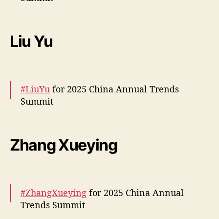
a
i
More –
https://t.co/DpD5KVc7Id
#姚晨
s
pic.twitter.com/KaKsLzqp64
Liu Yu
a
s
— cdrama tweets (@dramapotatoe)
June 12,
t
2025
r
o
#LiuYu
for 2025 China Annual Trends
s
Summit
p
r
More –
https://t.co/uZZfAx5Brt
e
s
pic.twitter.com/MhVmZkiBsF
Zhang Xueying
t
— cdrama tweets (@dramapotatoe)
June 12,
i
g
2025
i
a
#ZhangXueying
for 2025 China Annual
m
Trends Summit
e