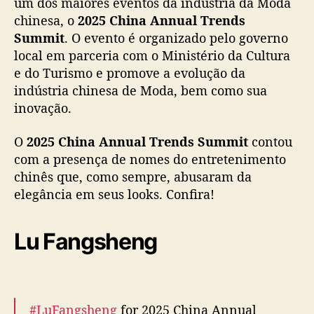
um dos maiores eventos da indústria da Moda
T
chinesa, o
2025 China Annual Trends
r
Summit
. O evento é organizado pelo governo
e
n
local em parceria com o Ministério da Cultura
d
e do Turismo e promove a evolução da
s
indústria chinesa de Moda, bem como sua
S
inovação.
u
m
O
2025 China Annual Trends Summit
contou
m
com a presença de nomes do entretenimento
i
chinês que, como sempre, abusaram da
t
”
elegância em seus looks. Confira!
:
S
Lu Fangsheng
o
n
g
Q
i
#LuFangsheng
for 2025 China Annual