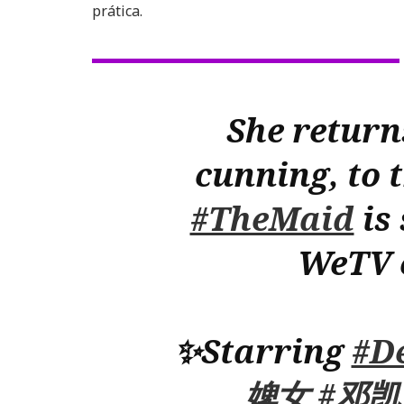
prática.
She return
cunning, to t
#TheMaid
is
WeTV e
✨Starring
#D
婢女
#邓凯