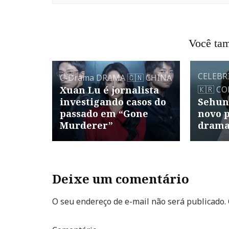
Você tam
CELEBR
C-Drama
DRAMA
🇨🇳 CHINA
Xuan Lu é jornalista
🇰🇷 CO
investigando casos do
Sehun
passado em “Gone
novo p
Murderer”
drama
Deixe um comentário
O seu endereço de e-mail não será publicado.