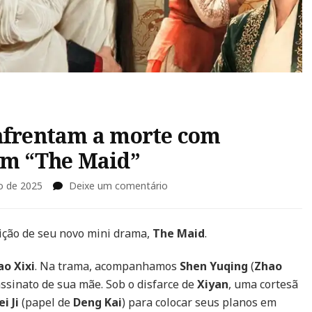
enfrentam a morte com
em “The Maid”
em
o de 2025
Deixe um comentário
Deng
Kai
e
bição de seu novo mini drama,
The Maid
.
Zhao
Xixi
ao Xixi
. Na trama, acompanhamos
Shen Yuqing
(
Zhao
enfrentam
ssinato de sua mãe. Sob o disfarce de
Xiyan
, uma cortesã
a
ei Ji
(papel de
Deng Kai
) para colocar seus planos em
morte