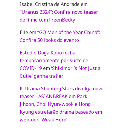
Isabel Cristina de Andrade
em
“Uranus 2324”: Confira novo teaser
de filme com FreenBecky
Elle
em
“GQ Men of the Year China”:
Confira 50 looks do evento
Estúdio Doga Kobo fecha
temporariamente por surto de
COVID-19
em
‘Shikimori’s Not Just a
Cutie’ ganha trailer
K-Drama Shooting Stars divulga novo
teaser - ASIANBREAK
em
Park
Jihoon, Choi Hyun-wook e Hong
Kyung estrelarão drama baseado em
webtoon ‘Weak Hero’