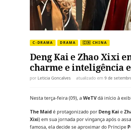
C-DRAMA
DRAMA
🇨🇳 CHINA
Deng Kai e Zhao Xixi 
charme e inteligência 
por
Leticia Goncalves
atualizado em
9 de setembr
Nesta terça-feira (09), a
WeTV
dá início à exi
The Maid
é protagonizado por
Deng Kai
e
Zh
Xixi
) em sua jornada por vingança após o assa
famosa, ela decide se aproximar do Príncipe
P