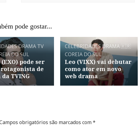
bém pode gostar...
IDADES
DRAMA
TV
CELEBRIDADES
DRAMA
🇰🇷
REIA DO SUL
COREIA DO SUL
 (EXO) pode ser
Leo (VIXX) vai debutar
rotagonista de
como ator em novo
 da TVING
web drama
Campos obrigatórios são marcados com
*