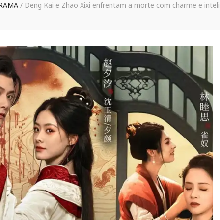
RAMA
/
Deng Kai e Zhao Xixi enfrentam a morte com charme e intel