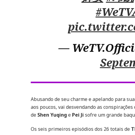
#WeTV
pic.twitte
— WeTV.Offici
Septem
Abusando de seu charme e apelando para sua 
aos poucos, vai desvendando as conspirações 
de
Shen Yuqing
e
Pei Ji
sofre um grande baque
Os seis primeiros episódios dos 26 totais de
T