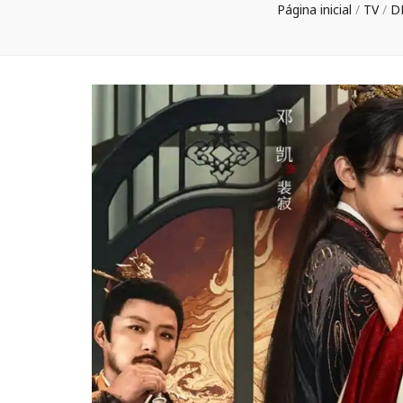
Página inicial
/
TV
/
D