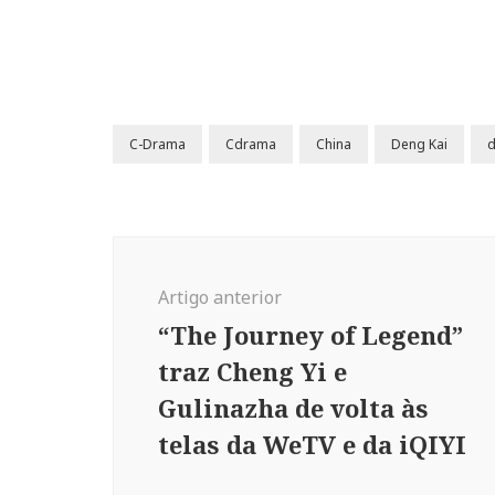
C-Drama
Cdrama
China
Deng Kai
Navegação
de
Artigo anterior
post
“The Journey of Legend”
traz Cheng Yi e
Gulinazha de volta às
telas da WeTV e da iQIYI