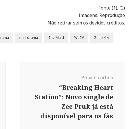
Fonte (
1
), (
2
)
Imagens: Reprodução
Não retirar sem os devidos créditos.
drama
mini drama
The Maid
WeTV
Zhao Xixi
Próximo artigo
“Breaking Heart
Station”: Novo single de
Zee Pruk já está
disponível para os fãs