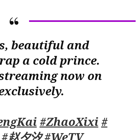
com
charme
e
inteligência
em
“The
s, beautiful and
Maid”
rap a cold prince.
 streaming now on
xclusively.
engKai
#ZhaoXixi
#
#赵夕汐
#WeTV