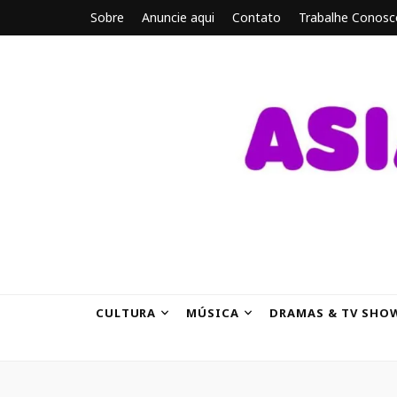
Sobre
Anuncie aqui
Contato
Trabalhe Conosc
ASIANBRE
Tudo sobre o entretenimento asiático.
CULTURA
MÚSICA
DRAMAS & TV SHO