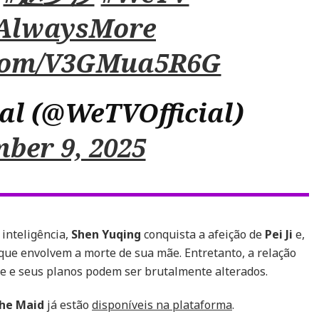
AlwaysMore
r.com/V3GMua5R6G
al (@WeTVOfficial)
ber 9, 2025
inteligência,
Shen Yuqing
conquista a afeição de
Pei Ji
e,
que envolvem a morte de sua mãe. Entretanto, a relação
 e seus planos podem ser brutalmente alterados.
he Maid
já estão
disponíveis na plataforma
.