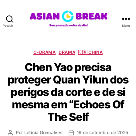
Pesquisar
Menu
A
S
I
A
C
C-DRAMA
DRAMA
🇨🇳 CHINA
N
a
Chen Yao precisa
B
t
R
e
proteger Quan Yilun dos
E
g
A
o
perigos da corte e de si
K
r
i
mesma em “Echoes Of
a
s
The Self
Por
Leticia Goncalves
19 de setembro de 2025
A
D