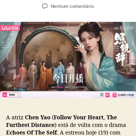
u
a
e
Nenhum comentário
t
t
m
o
a
C
r
d
h
d
e
e
o
p
n
p
u
Y
o
b
a
s
l
o
t
i
p
c
r
a
e
ç
c
ã
i
o
s
a
p
A atriz
Chen Yao
(
Follow Your Heart
,
The
r
Furthest Distance
) está de volta com o drama
o
Echoes Of The Self
. A estreou hoje (19) com
t