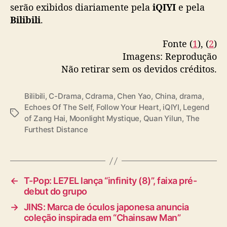
serão exibidos diariamente pela
iQIYI
e pela
pic.twitter.com/2c1bBeWYUc
m
Bilibili
.
“
— iQIYI (@iQIYI)
September 19, 2025
E
c
Fonte (
1
), (
2
)
h
Imagens: Reprodução
o
Não retirar sem os devidos créditos.
e
s
Bilibili
,
C-Drama
,
Cdrama
,
Chen Yao
,
China
,
drama
,
O
Echoes Of The Self
,
Follow Your Heart
,
iQIYI
,
Legend
f
T
of Zang Hai
,
Moonlight Mystique
,
Quan Yilun
,
The
T
a
Furthest Distance
h
g
e
s
S
e
l
←
T-Pop: LE7EL lança “infinity (8)”, faixa pré-
f
debut do grupo
→
JINS: Marca de óculos japonesa anuncia
coleção inspirada em “Chainsaw Man”