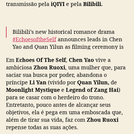
transmissão pela
iQIYI
e pela
Bilibili.
e
g
e
r
Q
Bilibili’s new historical romance drama
u
#EchoesoftheSelf
announces leads in Chen
a
Yao and Quan Yilun as filming ceremony is
n
held today
#照镜辞
Y
Em
Echoes Of The Self
,
Chen Yao
vive a
pic.twitter.com/vRdb6AWbKv
i
ambiciosa
Zhou Ruoxi
, uma mulher que, para
l
— cdrama tweets (@dramapotatoe)
March 2,
saciar sua busca por poder, abandona o
u
2025
príncipe
Li Yan
(vivido por
Quan Yilun,
de
n
Moonlight Mystique
e
Legend of Zang Hai
d
)
o
para se casar com o herdeiro do trono.
s
Entretanto, pouco antes de alcançar seus
p
objetivos, ela é pega em uma emboscada que,
e
além de tirar sua vida, faz com
Zhou Ruoxi
r
repense todas as suas ações.
i