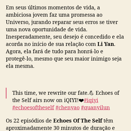
g
Em seus últimos momentos de vida, a
o
ambiciosa jovem faz uma promessa ao
s
d
Universo, jurando reparar seus erros se tiver
a
uma nova oportunidade de vida.
c
Inesperadamente, seu desejo é concedido e ela
o
acorda no início de sua relação com
Li Yan
.
r
Agora, ela fará de tudo para honrá-lo e
t
protegê-lo, mesmo que seu maior inimigo seja
e
ela mesma.
e
d
e
s
i
This time, we rewrite our fate.💪 Echoes of
m
the Self airs now on iQIYI!❤️
#iqiyi
e
#echoesoftheself
#chenyao
#quanyilun
s
#hefengtian
#caizhuoyin
#costumedrama
m
Os 22 episódios de
Echoes Of The Self
têm
#cdrama
#mustwatch
#爱奇艺
#陆剧
#照镜辞
#
a
aproximadamente 30 minutos de duração e
陈瑶
#全伊伦
#何奉天
#蔡卓音
e