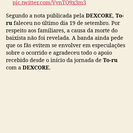
pic.twitter.com/VynTQ9x3m3
x
i
— DEXCORE (@dexcore_info)
September 22,
Segundo a nota publicada pela
DEXCORE
,
To-
s
2025
ru
faleceu no último dia 19 de setembro. Por
t
respeito aos familiares, a causa da morte do
a
baixista não foi revelada. A banda ainda pede
T
que os fãs evitem se envolver em especulações
o
sobre o ocorrido e agradeceu todo o apoio
-
r
recebido desde o início da jornada de
To-ru
u
com a
DEXCORE
.