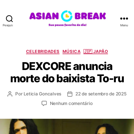
Pesquisar
Menu
A
S
I
A
C
CELEBRIDADES
MÚSICA
🇯🇵 JAPÃO
N
a
DEXCORE anuncia
B
t
R
e
morte do baixista To-ru
E
g
A
o
K
r
Por
Leticia Goncalves
22 de setembro de 2025
A
D
i
u
a
a
e
Nenhum comentário
t
t
s
m
o
a
D
r
d
E
d
e
X
o
p