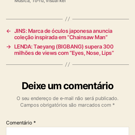
Música
,
To-ru
,
visual kei
a
g
s
←
JINS: Marca de óculos japonesa anuncia
coleção inspirada em “Chainsaw Man”
→
LENDA: Taeyang (BIGBANG) supera 300
milhões de views com “Eyes, Nose, Lips”
Deixe um comentário
O seu endereço de e-mail não será publicado.
Campos obrigatórios são marcados com
*
Comentário
*