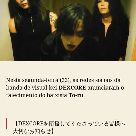
C
p
u
O
o
b
R
s
l
E
t
i
a
c
n
a
u
ç
n
ã
c
o
i
a
m
Nesta segunda-feira (22), as redes sociais da
o
banda de visual kei
DEXCORE
anunciaram o
r
falecimento do baixista
To-ru
.
t
e
d
o
b
【DEXCOREを応援してくださっている皆様へ
a
大切なお知らせ】
i