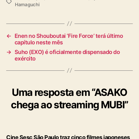
T
Hamaguchi
a
g
s
←
Enen no Shouboutai ‘Fire Force’ terá último
capítulo neste mês
→
Suho (EXO) é oficialmente dispensado do
exército
Uma resposta em “ASAKO
chega ao streaming MUBI”
Cine Sesc São Paulo traz cinco filmes japoneses