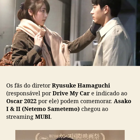
K
p
u
O
o
b
c
s
l
h
t
i
e
c
g
a
a
ç
a
ã
o
o
s
t
r
Os fãs do diretor
Ryusuke Hamaguchi
e
a
(responsável por
Drive My Car
e indicado ao
m
Oscar 2022
por ele) podem comemorar.
Asako
i
I & II (Netemo Sametemo)
chegou ao
n
streaming
MUBI
.
g
M
U
B