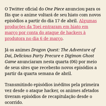
m
o
O Twitter oficial do
One Piece
anunciou para os
n
fãs que o anime voltará de seu hiato com novos
e
episódios a partir do dia 17 de abril.
Algumas
m
produções da Toei entraram em hiato em
a
i
março por conta do ataque de hackers à
s
produtora no dia 6 de março
.
r
e
Já os animes
Dragon Quest: The Adventure of
c
Dai
,
Delicious Party Precure
e
Digimon Ghost
e
Game
anunciaram nesta quarta (06) por meio
b
de seus sites que receberão novos episódios a
e
partir da quarta semana de abril.
m
n
o
Transmitindo episódios inéditos pela primeira
v
vez desde o ataque hacker, os animes afetados
o
tiveram episódios de recapitulação desde o
s
ocorrido.
e