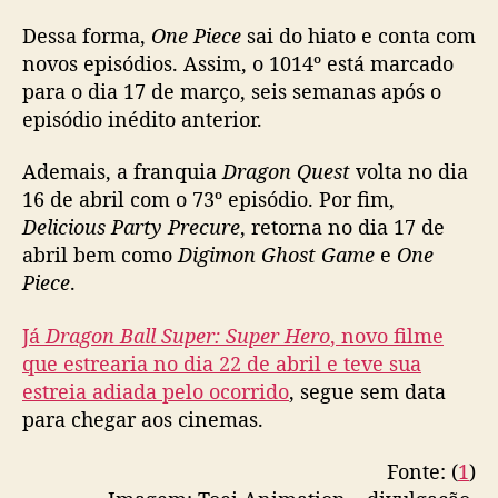
p
Dessa forma,
One Piece
sai do hiato e conta com
i
novos episódios. Assim, o 1014º está marcado
s
para o dia 17 de março, seis semanas após o
ó
d
episódio inédito anterior.
i
o
Ademais, a franquia
Dragon Quest
volta no dia
s
16 de abril com o 73º episódio. Por fim,
a
Delicious Party Precure
, retorna no dia 17 de
p
abril bem como
Digimon Ghost Game
e
One
ó
Piece
.
s
a
Já
Dragon Ball Super: Super Hero
, novo filme
t
a
que estrearia no dia 22 de abril e teve sua
q
estreia adiada pelo ocorrido
, segue sem data
u
para chegar aos cinemas.
e
h
Fonte: (
1
)
a