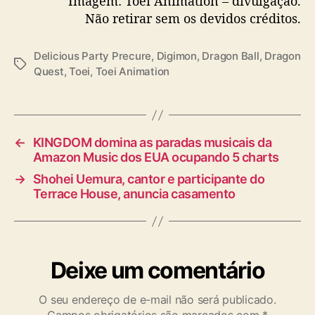
Imagem: Toei Animation – divulgação.
c
Não retirar sem os devidos créditos.
k
e
r
Delicious Party Precure
,
Digimon
,
Dragon Ball
,
Dragon
T
à
Quest
,
Toei
,
Toei Animation
a
T
g
o
s
e
i
←
KINGDOM domina as paradas musicais da
Amazon Music dos EUA ocupando 5 charts
→
Shohei Uemura, cantor e participante do
Terrace House, anuncia casamento
Deixe um comentário
O seu endereço de e-mail não será publicado.