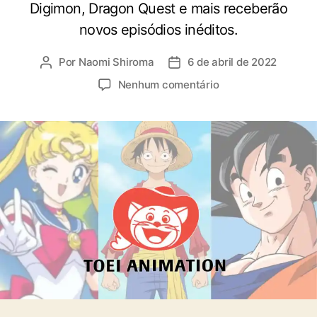
Digimon, Dragon Quest e mais receberão
novos episódios inéditos.
Por
Naomi Shiroma
6 de abril de 2022
A
D
u
a
e
Nenhum comentário
t
t
m
o
a
O
r
d
n
d
e
e
o
p
P
p
u
i
o
b
e
s
l
c
t
i
e
c
,
a
D
ç
i
ã
g
o
i