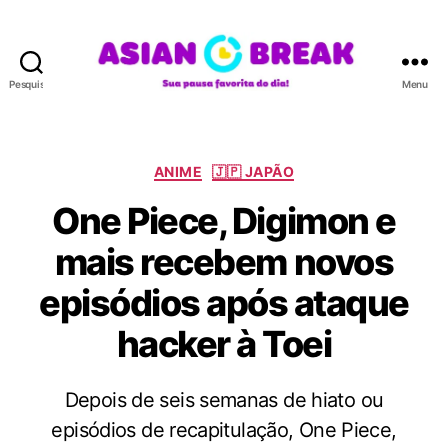
Pesquisar
Menu
A
S
I
A
C
ANIME
🇯🇵 JAPÃO
N
a
One Piece, Digimon e
B
t
R
e
mais recebem novos
E
g
A
o
episódios após ataque
K
r
i
hacker à Toei
a
s
Depois de seis semanas de hiato ou
episódios de recapitulação, One Piece,