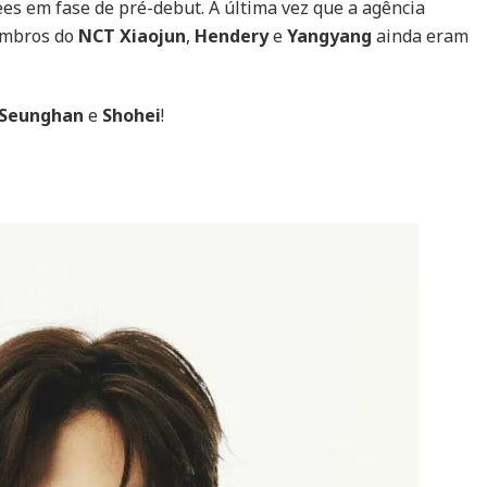
ees em fase de pré-debut. A última vez que a agência
e
Shohei
membros do
NCT
Xiaojun
,
Hendery
e
Yangyang
ainda eram
são
divulgados
Seunghan
e
Shohei
!