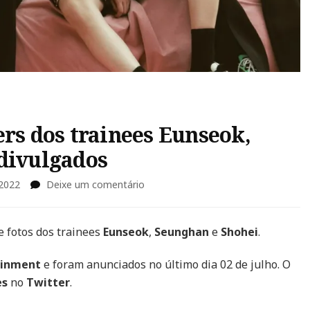
ers dos trainees Eunseok,
divulgados
em
 2022
Deixe um comentário
SM
Rookies:
novos
e fotos dos trainees
Eunseok
,
Seunghan
e
Shohei
.
teasers
dos
ainment
e foram anunciados no último dia 02 de julho. O
trainees
es
no
Twitter
.
Eunseok,
Seunghan