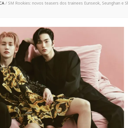
CA
/
SM Rookies: novos teasers dos trainees Eunseok, Seunghan e S