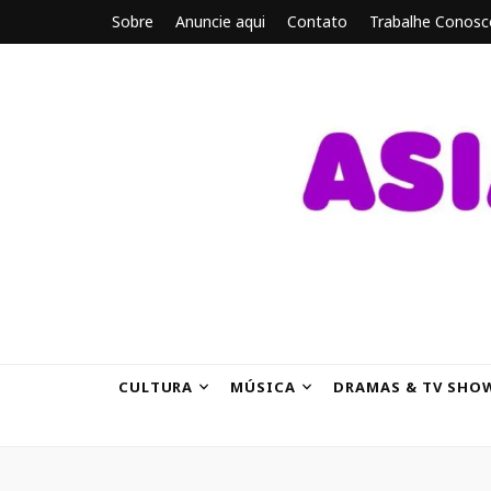
Sobre
Anuncie aqui
Contato
Trabalhe Conosc
ASIANBRE
Tudo sobre o entretenimento asiático.
CULTURA
MÚSICA
DRAMAS & TV SHO