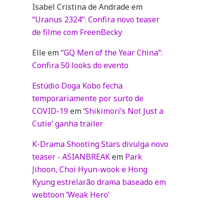
Isabel Cristina de Andrade
em
“Uranus 2324”: Confira novo teaser
de filme com FreenBecky
Elle
em
“GQ Men of the Year China”:
Confira 50 looks do evento
Estúdio Doga Kobo fecha
temporariamente por surto de
COVID-19
em
‘Shikimori’s Not Just a
Cutie’ ganha trailer
K-Drama Shooting Stars divulga novo
teaser - ASIANBREAK
em
Park
Jihoon, Choi Hyun-wook e Hong
Kyung estrelarão drama baseado em
webtoon ‘Weak Hero’