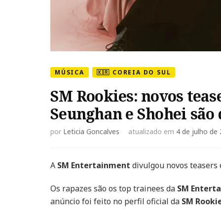
MÚSICA
🇰🇷 COREIA DO SUL
SM Rookies: novos teas
Seunghan e Shohei são 
por
Leticia Goncalves
atualizado em
4 de julho de
A
SM Entertainment
divulgou novos teasers 
Os rapazes são os top trainees da
SM Entert
anúncio foi feito no perfil oficial da
SM Rooki