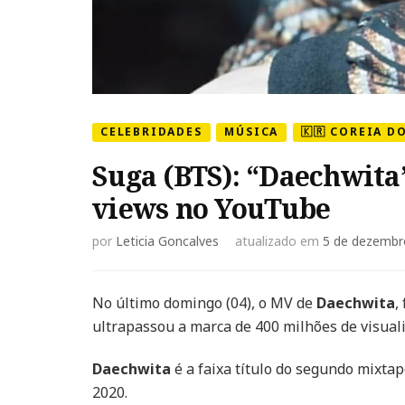
CELEBRIDADES
MÚSICA
🇰🇷 COREIA D
Suga (BTS): “Daechwita
views no YouTube
por
Leticia Goncalves
atualizado em
5 de dezembr
No último domingo (04), o MV de
Daechwita
,
ultrapassou a marca de 400 milhões de visual
Daechwita
é a faixa título do segundo mixta
2020.