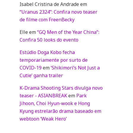
Isabel Cristina de Andrade
em
“Uranus 2324”: Confira novo teaser
de filme com FreenBecky
Elle
em
“GQ Men of the Year China”:
Confira 50 looks do evento
Estúdio Doga Kobo fecha
temporariamente por surto de
COVID-19
em
‘Shikimori’s Not Just a
Cutie’ ganha trailer
K-Drama Shooting Stars divulga novo
teaser - ASIANBREAK
em
Park
Jihoon, Choi Hyun-wook e Hong
Kyung estrelarão drama baseado em
webtoon ‘Weak Hero’