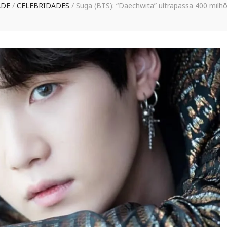
ADE
/
CELEBRIDADES
/
Suga (BTS): “Daechwita” ultrapassa 400 milh