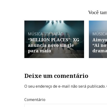
Você tam
MÚSICA
🇯🇵 JAPÃO
MÚSIC
“MILLION PLACES”: XG
Aimyo
anuncia novo single
“Ai no
para maio
drama
Deixe um comentário
O seu endereço de e-mail não será publicado.
Comentário