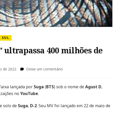
O SUL
” ultrapassa 400 milhões de
em
o de 2022
Deixe um comentário
Suga
(BTS):
“Daechwita”
 faixa lançada por
Suga
(
BTS
) sob o nome de
Agust D
,
ultrapassa
izações no
YouTube
.
400
milhões
pe solo de
Suga
,
D-2
. Seu MV foi lançado em 22 de maio de
de
views