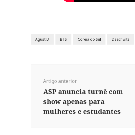
Agust D
BTS
Coreia do Sul
Daechwita
Navegação
de
Artigo anterior
post
ASP anuncia turnê com
show apenas para
mulheres e estudantes