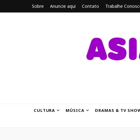
Sobre
Anuncie aqui
Contato
Trabalhe Conosc
ASIANBRE
Tudo sobre o entretenimento asiático.
CULTURA
MÚSICA
DRAMAS & TV SHO