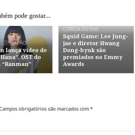
bém pode gostar...
DRAMA
EVENTO
🇰🇷
COREIA DO SUL
Squid Game: Lee Jung-
A
🇯🇵 JAPÃO
jae e diretor Hwang
n lança vídeo de
Dong-hyuk são
 Hana”, OST do
premiados no Emmy
 “Ranman”
Awards
Campos obrigatórios são marcados com
*