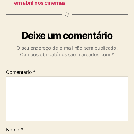
em abril nos cinemas
a
t
i
v
a
Deixe um comentário
d
u
O seu endereço de e-mail não será publicado.
r
Campos obrigatórios são marcados com
*
a
n
t
Comentário
*
e
s
e
r
v
i
ç
o
Nome
*
o