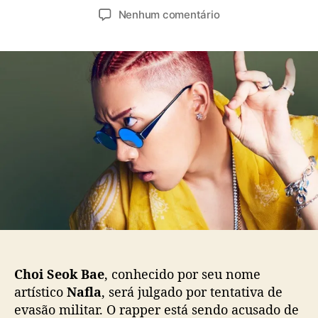
u
a
e
Nenhum comentário
t
t
m
o
a
E
r
d
v
d
e
a
o
p
s
p
u
ã
o
b
o
s
l
d
t
i
o
c
S
a
e
ç
r
ã
v
o
i
ç
o
Choi Seok Bae
, conhecido por seu nome
M
artístico
Nafla
, será julgado por tentativa de
i
evasão militar. O rapper está sendo acusado de
l