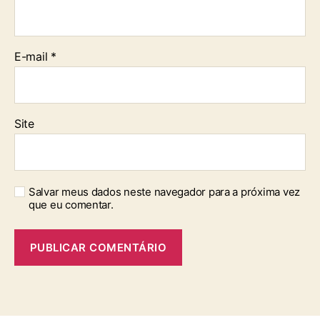
b
r
i
g
E-mail
*
a
t
ó
r
Site
i
o
Salvar meus dados neste navegador para a próxima vez
que eu comentar.