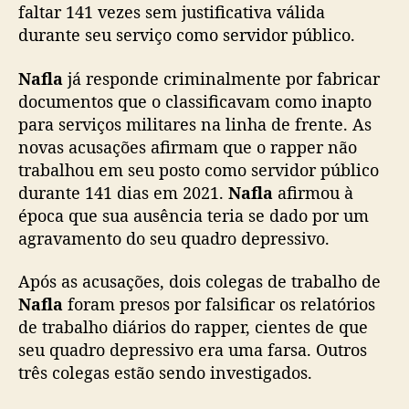
faltar 141 vezes sem justificativa válida
i
t
durante seu serviço como servidor público.
a
r
Nafla
já responde criminalmente por fabricar
:
documentos que o classificavam como inapto
R
para serviços militares na linha de frente. As
a
novas acusações afirmam que o rapper não
p
trabalhou em seu posto como servidor público
p
durante 141 dias em 2021.
Nafla
afirmou à
e
r
época que sua ausência teria se dado por um
N
agravamento do seu quadro depressivo.
a
f
Após as acusações, dois colegas de trabalho de
l
Nafla
foram presos por falsificar os relatórios
a
de trabalho diários do rapper, cientes de que
f
seu quadro depressivo era uma farsa. Outros
a
três colegas estão sendo investigados.
l
t