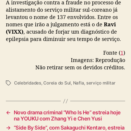
o
A investigação contra a fraude no processo de
u
alistamento do serviço militar sul-coreano já
1
levantou o nome de 137 envolvidos. Entre os
4
nomes que irão a julgamento está o de
Ravi
1
(VIXX)
, acusado de forjar um diagnóstico de
v
epilepsia para diminuir seu tempo de serviço.
e
z
Fonte (
1
)
e
s
Imagens: Reprodução
s
Não retirar sem os devidos créditos.
e
m
Celebridades
,
Coreia do Sul
,
Nafla
,
serviço militar
T
j
a
u
g
s
s
t
i
←
Novo drama criminal “Who Is He” estreia hoje
f
na YOUKU com Zhang Yi e Chen Yusi
i
→
“Side By Side”, com Sakaguchi Kentaro, estreia
c