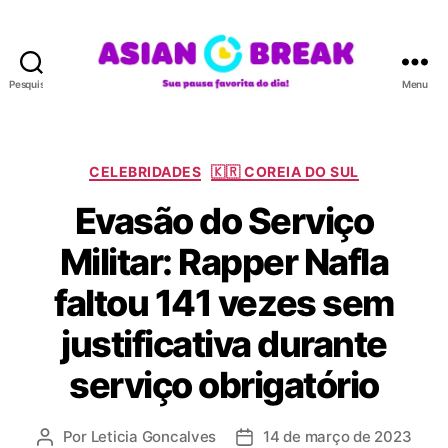
Pesquisar
Menu
A
S
I
A
C
CELEBRIDADES
🇰🇷 COREIA DO SUL
N
a
Evasão do Serviço
B
t
R
e
Militar: Rapper Nafla
E
g
A
o
faltou 141 vezes sem
K
r
i
justificativa durante
a
s
serviço obrigatório
Por
Leticia Goncalves
14 de março de 2023
A
D