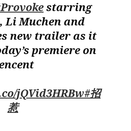
#Provoke
starring
, Li Muchen and
s new trailer as it
day’s premiere on
encent
/t.co/jQVid3HRBw
#招
惹