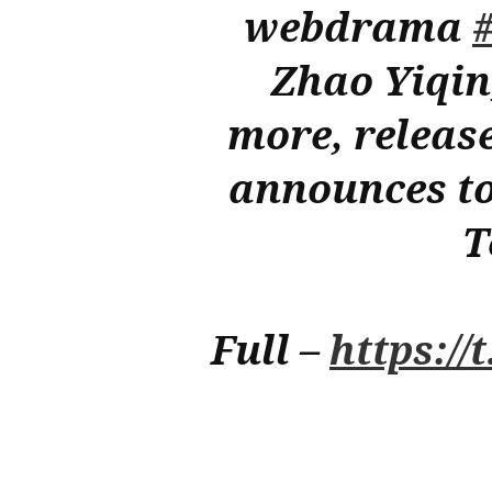
webdrama
Zhao Yiqin
more, release
announces to
T
Full –
https:/