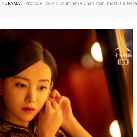
V
/
DRAMA
/
“Provoke”, com Li Munchen e Zhao Yiqin, mostra a forç