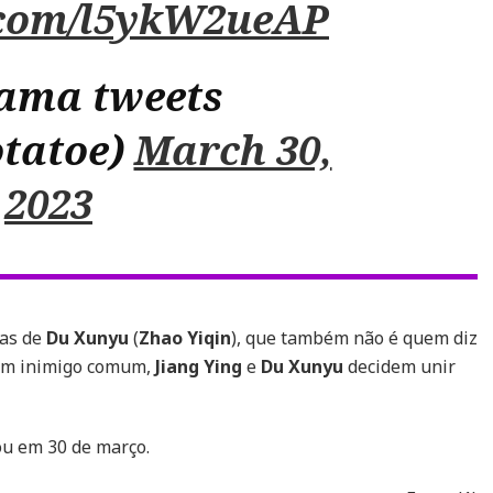
r.com/l5ykW2ueAP
ama tweets
tatoe)
March 30,
2023
ças de
Du Xunyu
(
Zhao Yiqin
), que também não é quem diz
 um inimigo comum,
Jiang Ying
e
Du Xunyu
decidem unir
ou em 30 de março.