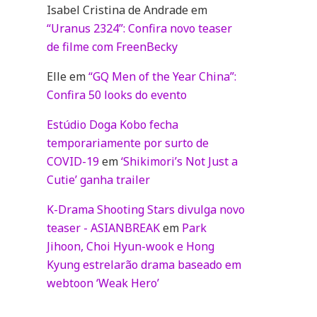
Isabel Cristina de Andrade
em
“Uranus 2324”: Confira novo teaser
de filme com FreenBecky
Elle
em
“GQ Men of the Year China”:
Confira 50 looks do evento
Estúdio Doga Kobo fecha
temporariamente por surto de
COVID-19
em
‘Shikimori’s Not Just a
Cutie’ ganha trailer
K-Drama Shooting Stars divulga novo
teaser - ASIANBREAK
em
Park
Jihoon, Choi Hyun-wook e Hong
Kyung estrelarão drama baseado em
webtoon ‘Weak Hero’