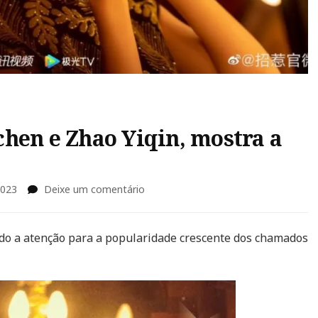
hen e Zhao Yiqin, mostra a
em
2023
Deixe um comentário
“Provoke”,
com
Li
 a atenção para a popularidade crescente dos chamados
Munchen
e
Zhao
Yiqin,
mostra