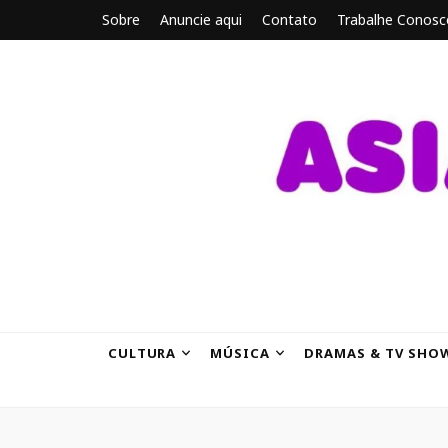
Sobre
Anuncie aqui
Contato
Trabalhe Conosc
ASIANBRE
Tudo sobre o entretenimento asiático.
CULTURA
MÚSICA
DRAMAS & TV SHO