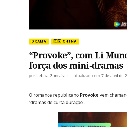
DRAMA
🇨🇳 CHINA
“Provoke”, com Li Munc
força dos mini-dramas
por
Leticia Goncalves
atualizado em
7 de abril de 
O romance republicano
Provoke
vem chamando
“dramas de curta duração”.