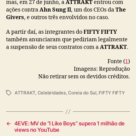
mas, em 27 de junho, a
ATTRAKT
entrou com
ações contra
Ahn Sung Il
, um dos CEOs da
The
Givers
, e outros três envolvidos no caso.
A partir daí, as integrantes do
FIFTY FIFTY
também anunciaram que pediriam legalmente
a suspensão de seus contratos com a
ATTRAKT
.
Fonte (
1
)
Imagens: Reprodução
Não retirar sem os devidos créditos.
ATTRAKT
,
Celebridades
,
Coreia do Sul
,
FIFTY FIFTY
T
a
g
s
←
4EVE: MV de “I Like Boys” supera 1 milhão de
views no YouTube