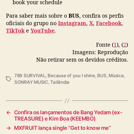
book your schedule
and see you soon
Para saber mais sobre o
BUS
, confira os perfis
✨
#BUSbecauseofyouishine
#SONRAYMUSIC
oficiais do grupo no
Instagram
,
X
,
Facebook
,
pic.twitter.com/tdNe5xt9LT
TikTok
e
YouTube
.
— BUS because of you i shine
(@BUS_SONRAY)
November 14, 2023
Fonte (
1
), (
2
)
Imagens: Reprodução
Não retirar sem os devidos créditos.
789 SURVIVAL
,
Because of you I shine
,
BUS
,
Música
,
T
SONRAY MUSIC
,
Tailândia
a
g
s
←
Confira os lançamentos de Bang Yedam (ex-
TREASURE) e Kim Boa (KEEMBO)
→
MXFRUIT lança single “Get to know me”