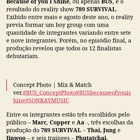
Because of you I Shine
, ou apenas
BUS
, é o
u
resultado do reality show
789 SURVIVAL
.
p
Exibido entre maio e agosto deste ano, o reality
d
previa formar um boy group com uma
a
quantidade de integrantes variando entre sete
S
e nove integrantes. Porém, no episódio final, a
O
N
produção revelou que todos os 12 finalistas
R
debutariam.
A
Y
M
U
Concept Photo | Mix & Match
S
ver.
#BUS_ConceptPhoto
#BUSbecauseofyouis
I
hine
#SONRAYMUSIC
C
pic.twitter.com/UoqRKGxTlV
Entre os integrantes estão três escolhidos pelo
— BUS because of you i shine
público –
Marc
,
Copper
e
Aa
-, três escolhas da
(@BUS_SONRAY)
November 20, 2023
produção do
789 SURVIVAL
–
Thai, Jung
e
Jinwoo
– e seis trainees –
Phutatchai,