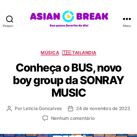
Pesquisar
Menu
A
S
I
A
C
MÚSICA
🇹🇭 TAILANDIA
N
a
Conheça o BUS, novo
B
t
R
e
boy group da SONRAY
E
g
A
o
MUSIC
K
r
i
a
Por
Leticia Goncalves
24 de novembro de 2023
A
D
s
u
a
e
Nenhum comentário
t
t
m
o
a
C
r
d