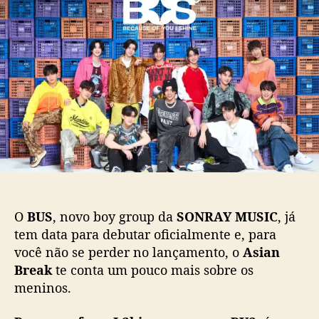
o
d
e
n
o
p
h
p
u
e
o
b
ç
s
l
a
t
i
o
c
B
a
U
ç
S
ã
,
o
n
o
v
O
BUS
, novo boy group da
SONRAY MUSIC
, já
o
tem data para debutar oficialmente e, para
b
você não se perder no lançamento, o
Asian
o
Break
te conta um pouco mais sobre os
y
g
meninos.
r
o