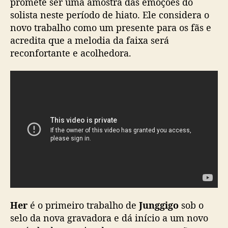
promete ser uma amostra das emoções do
o
solista neste período de hiato. Ele considera o
c
novo trabalho como um presente para os fãs e
o
acredita que a melodia da faixa será
m
reconfortante e acolhedora.
e
b
a
c
k
e
m
m
a
i
s
d
e
d
Her
é o primeiro trabalho de
Junggigo
sob o
o
selo da nova gravadora e dá início a um novo
i