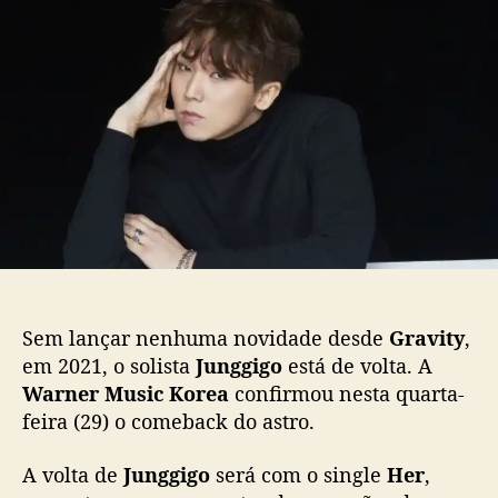
u
d
e
n
o
p
g
p
u
g
o
b
i
s
l
g
t
i
o
c
a
a
n
ç
u
ã
n
o
c
i
a
Sem lançar nenhuma novidade desde
Gravity
,
p
em 2021, o solista
Junggigo
está de volta. A
r
Warner Music Korea
confirmou nesta quarta-
i
feira (29) o comeback do astro.
m
e
i
A volta de
Junggigo
será com o single
Her
,
r