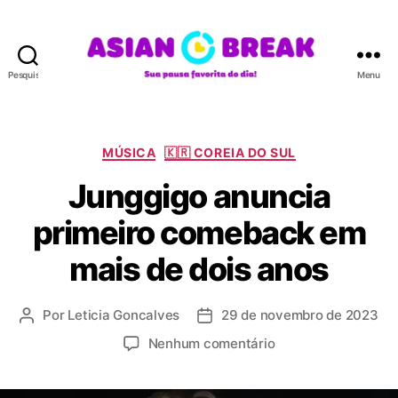
Pesquisar
Menu
A
S
I
A
C
MÚSICA
🇰🇷 COREIA DO SUL
N
a
Junggigo anuncia
B
t
R
e
primeiro comeback em
E
g
A
o
mais de dois anos
K
r
i
a
Por
Leticia Goncalves
29 de novembro de 2023
A
D
s
u
a
e
Nenhum comentário
t
t
m
o
a
J
r
d