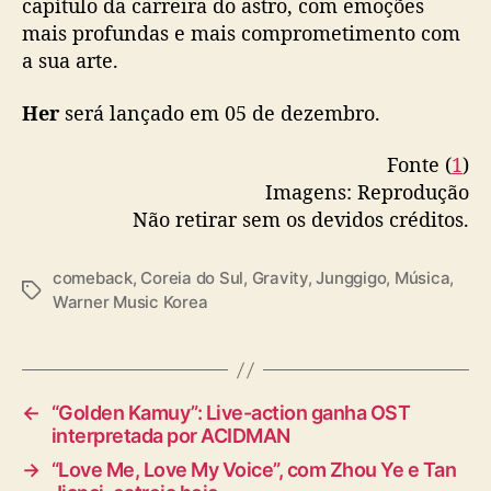
capítulo da carreira do astro, com emoções
s
mais profundas e mais comprometimento com
a
a sua arte.
n
o
s
Her
será lançado em 05 de dezembro.
Fonte (
1
)
Imagens: Reprodução
Não retirar sem os devidos créditos.
comeback
,
Coreia do Sul
,
Gravity
,
Junggigo
,
Música
,
T
Warner Music Korea
a
g
s
←
“Golden Kamuy”: Live-action ganha OST
interpretada por ACIDMAN
→
“Love Me, Love My Voice”, com Zhou Ye e Tan