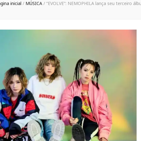
gina inicial
/
MÚSICA
/
“EVOLVE”: NEMOPHILA lança seu terceiro ál