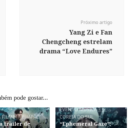
Próximo artigo
Yang Zi e Fan
Chengcheng estrelam
drama “Love Endures”
bém pode gostar...
EVENTO
MÚSICA
🇰🇷
A
FILME
🇯🇵 JAPÃO
COREIA DO SUL
a trailer de
“Ephemeral Gaze”: