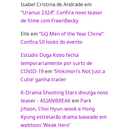
Isabel Cristina de Andrade
em
“Uranus 2324”: Confira novo teaser
de filme com FreenBecky
Elle
em
“GQ Men of the Year China”:
Confira 50 looks do evento
Estúdio Doga Kobo fecha
temporariamente por surto de
COVID-19
em
‘Shikimori’s Not Just a
Cutie’ ganha trailer
K-Drama Shooting Stars divulga novo
teaser - ASIANBREAK
em
Park
Jihoon, Choi Hyun-wook e Hong
Kyung estrelarão drama baseado em
webtoon ‘Weak Hero’