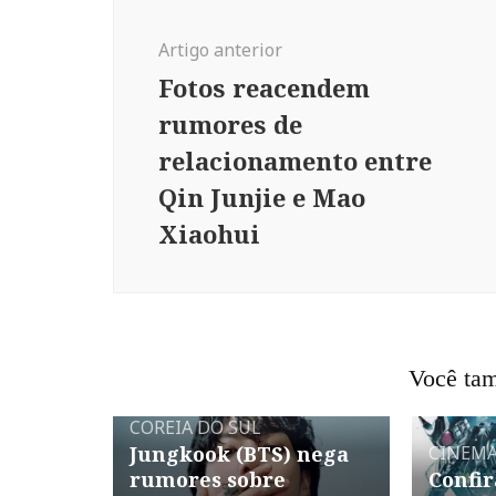
Navegação
de
Artigo anterior
post
Fotos reacendem
rumores de
relacionamento entre
Qin Junjie e Mao
Xiaohui
Você tam
CELEBRIDADES
MÚSICA
🇰🇷
COREIA DO SUL
Jungkook (BTS) nega
CINEM
rumores sobre
Confir