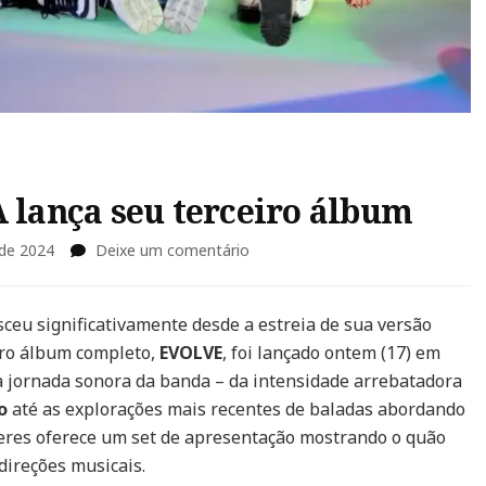
lança seu terceiro álbum
em
 de 2024
Deixe um comentário
“EVOLVE”:
NEMOPHILA
lança
ceu significativamente desde a estreia de sua versão
seu
iro álbum completo,
EVOLVE
, foi lançado ontem (17) em
terceiro
a jornada sonora da banda – da intensidade arrebatadora
álbum
o
até as explorações mais recentes de baladas abordando
eres oferece um set de apresentação mostrando o quão
direções musicais.