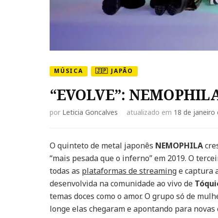
MÚSICA
🇯🇵 JAPÃO
“EVOLVE”: NEMOPHILA 
por
Leticia Goncalves
atualizado em
18 de janeiro
O quinteto de metal japonês
NEMOPHILA
cres
“mais pesada que o inferno” em 2019. O terce
todas as
plataformas de streaming
e captura 
desenvolvida na comunidade ao vivo de
Tóqui
temas doces como o amor. O grupo só de mulh
longe elas chegaram e apontando para novas 