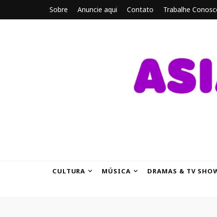
Sobre
Anuncie aqui
Contato
Trabalhe Conosc
ASIANBRE
Tudo sobre o entretenimento asiático.
CULTURA
MÚSICA
DRAMAS & TV SHO