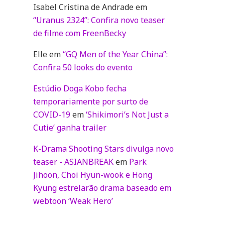
Isabel Cristina de Andrade
em
“Uranus 2324”: Confira novo teaser
de filme com FreenBecky
Elle
em
“GQ Men of the Year China”:
Confira 50 looks do evento
Estúdio Doga Kobo fecha
temporariamente por surto de
COVID-19
em
‘Shikimori’s Not Just a
Cutie’ ganha trailer
K-Drama Shooting Stars divulga novo
teaser - ASIANBREAK
em
Park
Jihoon, Choi Hyun-wook e Hong
Kyung estrelarão drama baseado em
webtoon ‘Weak Hero’