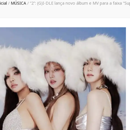
icial
/
MÚSICA
/
“2”: (G)I-DLE lança novo álbum e MV para a faixa “Su