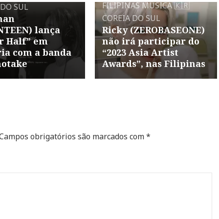
FILIPINAS
MÚSICA
🇰🇷
 DO SUL
han
COREIA DO SUL
NTEEN) lança
Ricky (ZEROBASEONE)
r Half” em
não irá participar do
ria com a banda
“2023 Asia Artist
otake
Awards”, nas Filipinas
Campos obrigatórios são marcados com
*