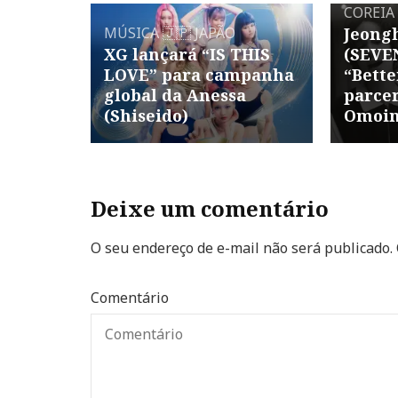
COREIA
MÚSICA
🇯🇵 JAPÃO
Jeong
XG lançará “IS THIS
(SEVE
LOVE” para campanha
“Bette
global da Anessa
parce
(Shiseido)
Omoin
Deixe um comentário
O seu endereço de e-mail não será publicado.
Comentário