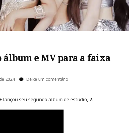
o álbum e MV para a faixa
em
 de 2024
Deixe um comentário
“2”:
(G)I-
DLE
E
lançou seu segundo álbum de estúdio,
2
.
lança
novo
álbum
e
MV