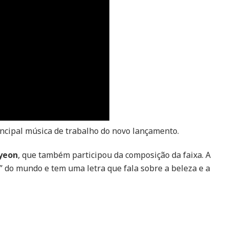
para
a
faixa
“Super
Lady”
incipal música de trabalho do novo lançamento.
yeon
, que também participou da composição da faixa. A
” do mundo e tem uma letra que fala sobre a beleza e a