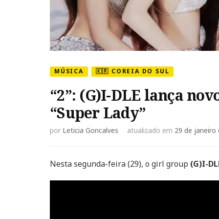
MÚSICA
🇰🇷 COREIA DO SUL
“2”: (G)I-DLE lança nov
“Super Lady”
por
Leticia Goncalves
atualizado em
29 de janeiro
Nesta segunda-feira (29), o girl group
(G)I-DL