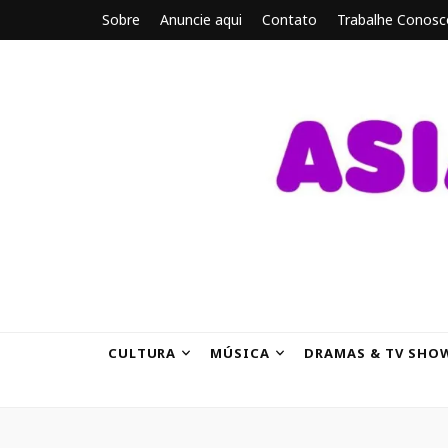
Sobre
Anuncie aqui
Contato
Trabalhe Conosc
ASIANBRE
Tudo sobre o entretenimento asiático.
CULTURA
MÚSICA
DRAMAS & TV SHO