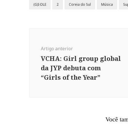
(G)I-DLE
2
Coreia do Sul
Música
Su
Navegação
de
post
Artigo anterior
VCHA: Girl group global
da JYP debuta com
“Girls of the Year”
Você tam
MÚSIC