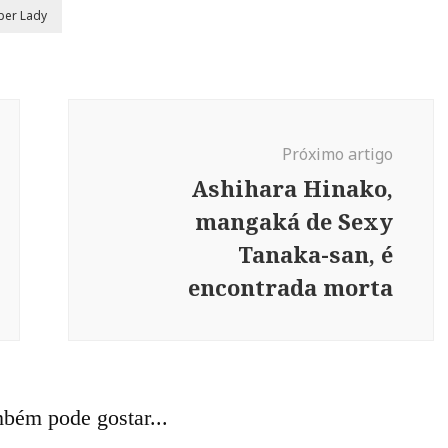
per Lady
Próximo artigo
Ashihara Hinako,
mangaká de Sexy
Tanaka-san, é
encontrada morta
bém pode gostar...
A
🇯🇵 JAPÃO
🇰🇷