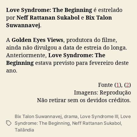
Love Syndrome: The Beginning
é estrelado
por
Neff Rattanan Sukabol
e
Bix Talon
Suwannavej
.
A
Golden Eyes Views
, produtora do filme,
ainda não divulgou a data de estreia do longa.
Anteriormente,
Love Syndrome: The
Beginning
estava previsto para fevereiro deste
ano.
Fonte (
1
), (
2
)
Imagens: Reprodução
Não retirar sem os devidos créditos.
Bix Talon Suwannavej
,
drama
,
Love Syndrome III
,
Love
Syndrome: The Beginning
,
Neff Rattanan Sukabol
,
T
Tailândia
a
g