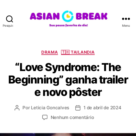
Pesquisar
Menu
A
S
I
A
C
DRAMA
🇹🇭 TAILANDIA
N
a
“Love Syndrome: The
B
t
R
e
Beginning” ganha trailer
E
g
A
o
e novo pôster
K
r
i
a
Por
Leticia Goncalves
1 de abril de 2024
A
D
s
u
a
e
Nenhum comentário
t
t
m
o
a
“
r
d