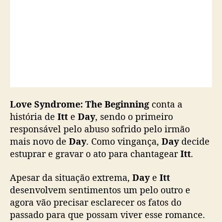
v
o
p
ô
s
t
e
r
Love Syndrome: The Beginning
conta a
história de
Itt
e
Day
, sendo o primeiro
responsável pelo abuso sofrido pelo irmão
mais novo de
Day
. Como vingança,
Day
decide
estuprar e gravar o ato para chantagear
Itt
.
Apesar da situação extrema,
Day
e
Itt
desenvolvem sentimentos um pelo outro e
agora vão precisar esclarecer os fatos do
passado para que possam viver esse romance.