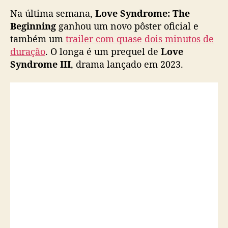
n
Na última semana,
Love Syndrome: The
i
Beginning
ganhou um novo pôster oficial e
n
também um
trailer com quase dois minutos de
g
duração
. O longa é um prequel de
Love
”
Syndrome III
, drama lançado em 2023.
g
a
n
h
a
t
r
a
i
l
e
r
e
n
o