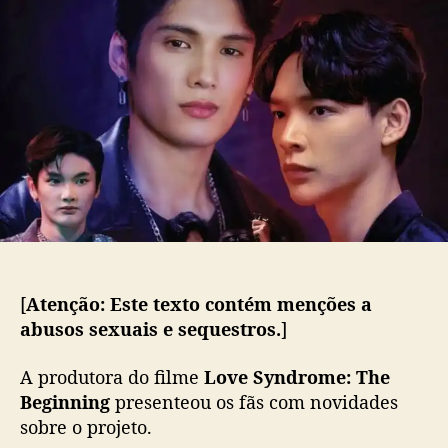
L
d
e
o
o
p
v
p
u
e
o
b
S
s
l
y
t
i
n
c
d
a
r
ç
o
ã
m
o
e
:
T
[
Atenção: Este texto contém menções a
h
abusos sexuais e sequestros.
]
e
B
A produtora do filme
Love Syndrome: The
e
Beginning
presenteou os fãs com novidades
g
i
sobre o projeto.
n