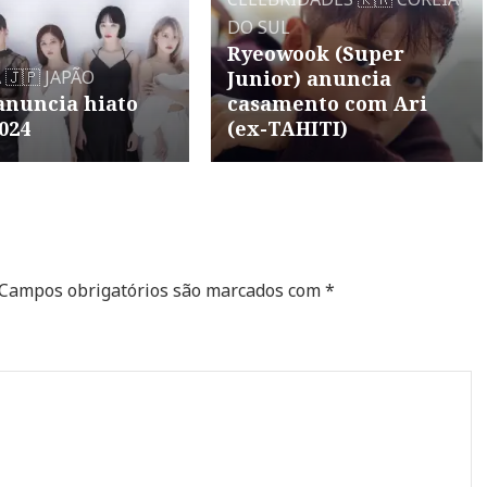
DO SUL
Ryeowook (Super
A
🇯🇵 JAPÃO
Junior) anuncia
anuncia hiato
casamento com Ari
024
(ex-TAHITI)
Campos obrigatórios são marcados com
*