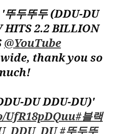
de
“DDU-
'뚜두뚜두 (DDU-DU
DU
DDU-
 HITS 2.2 BILLION
DU”
S
@YouTube
wide, thank you so
much!
DU-DU DDU-DU)'
.co/UfR18pDQuu
#블랙
U_DDU_DU
#뚜두뚜