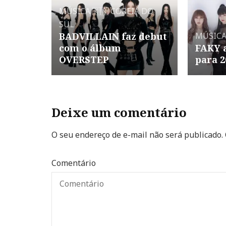
MÚSICA
🇰🇷 COREIA DO
SUL
BADVILLAIN faz debut
MÚSIC
com o álbum
FAKY 
OVERSTEP
para 2
Deixe um comentário
O seu endereço de e-mail não será publicado.
Comentário