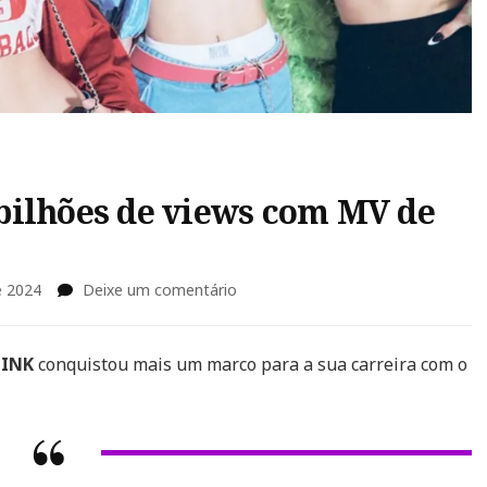
bilhões de views com MV de
em
e 2024
Deixe um comentário
BLACKPINK
supera
2,2
PINK
conquistou mais um marco para a sua carreira com o
bilhões
de
views
com
MV