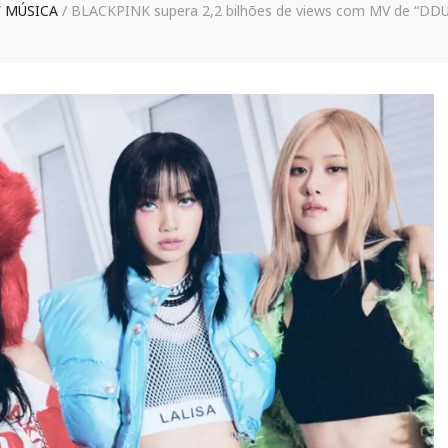
/
MÚSICA
/
BLACKPINK supera 2,2 bilhões de views com MV de “D