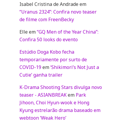
Isabel Cristina de Andrade
em
“Uranus 2324”: Confira novo teaser
de filme com FreenBecky
Elle
em
“GQ Men of the Year China”:
Confira 50 looks do evento
Estúdio Doga Kobo fecha
temporariamente por surto de
COVID-19
em
‘Shikimori’s Not Just a
Cutie’ ganha trailer
K-Drama Shooting Stars divulga novo
teaser - ASIANBREAK
em
Park
Jihoon, Choi Hyun-wook e Hong
Kyung estrelarão drama baseado em
webtoon ‘Weak Hero’