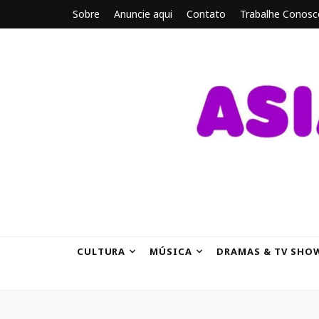
Sobre
Anuncie aqui
Contato
Trabalhe Conosc
ASIANBRE
Tudo sobre o entretenimento asiático.
CULTURA
MÚSICA
DRAMAS & TV SHO