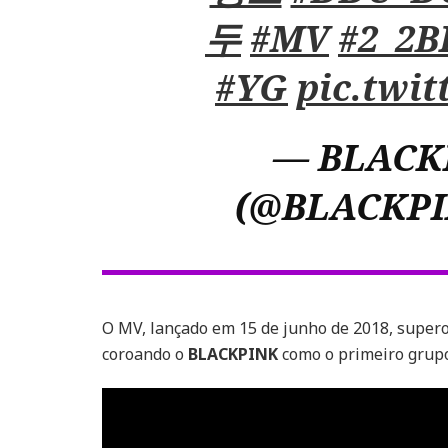
두
#MV
#2_2B
#YG
pic.twit
— BLACK
(@BLACKP
O MV, lançado em 15 de junho de 2018, supero
coroando o
BLACKPINK
como o primeiro grupo