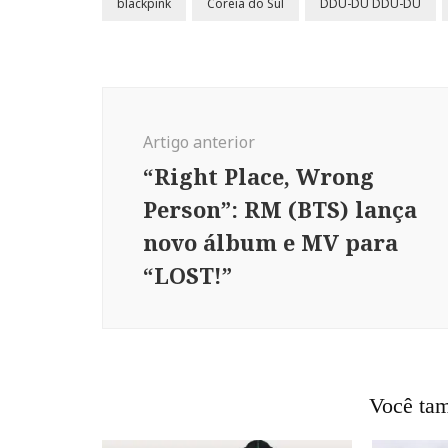
blackpink
Coreia do Sul
DDU-DU DDU-DU
Navegação
de
Artigo anterior
post
“Right Place, Wrong
Person”: RM (BTS) lança
novo álbum e MV para
“LOST!”
Você tam