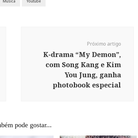
Música
Youtube
Próximo artigo
K-drama “My Demon”,
com Song Kang e Kim
You Jung, ganha
photobook especial
bém pode gostar...
CELEBRIDADES
🇰🇷 COREIA