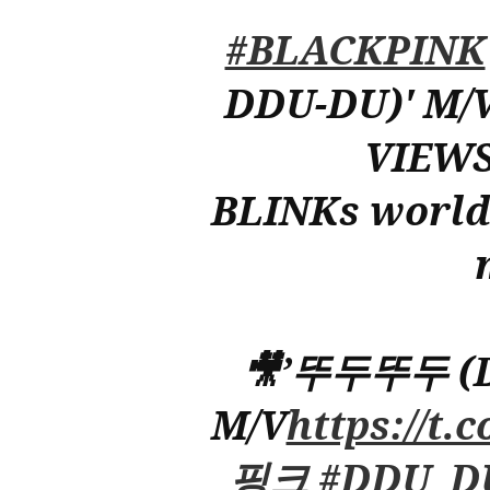
#BLACKPINK
DDU-DU)' M/V
VIEW
BLINKs world
🎥’뚜두뚜두 (D
M/V
https://t
핑크
#DDU_D