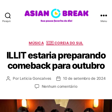
Pesquisar
Menu
A
S
I
A
C
MÚSICA
🇰🇷 COREIA DO SUL
N
a
ILLIT estaria preparando
B
t
R
e
comeback para outubro
E
g
A
o
K
r
Por
Leticia Goncalves
10 de setembro de 2024
A
D
i
u
a
a
e
Nenhum comentário
t
t
s
m
o
a
I
r
d
L
d
e
L
o
p