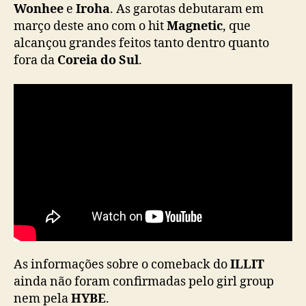
Wonhee
e
Iroha
. As garotas debutaram em
m
março deste ano com o hit
Magnetic
, que
e
alcançou grandes feitos tanto dentro quanto
b
fora da
Coreia do Sul
.
a
c
k
p
a
r
a
o
u
t
u
b
r
o
As informações sobre o comeback do
ILLIT
ainda não foram confirmadas pelo girl group
nem pela
HYBE
.