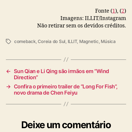
Fonte (
1
), (
2
)
Imagens: ILLIT/Instagram
Não retirar sem os devidos créditos.
comeback
,
Coreia do Sul
,
ILLIT
,
Magnetic
,
Música
T
a
g
s
←
Sun Qian e Li Qing são irmãos em “Wind
Direction”
→
Confira o primeiro trailer de “Long For Fish”,
novo drama de Chen Feiyu
Deixe um comentário