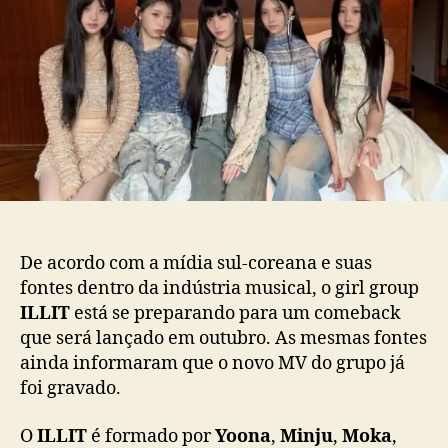
I
p
u
T
o
b
e
s
l
s
t
i
t
c
a
a
r
ç
i
ã
a
o
p
r
e
De acordo com a mídia sul-coreana e suas
p
fontes dentro da indústria musical, o girl group
a
ILLIT
está se preparando para um comeback
r
que será lançado em outubro. As mesmas fontes
a
n
ainda informaram que o novo MV do grupo já
d
foi gravado.
o
c
O
ILLIT
é formado por
Yoona
,
Minju
,
Moka
,
o