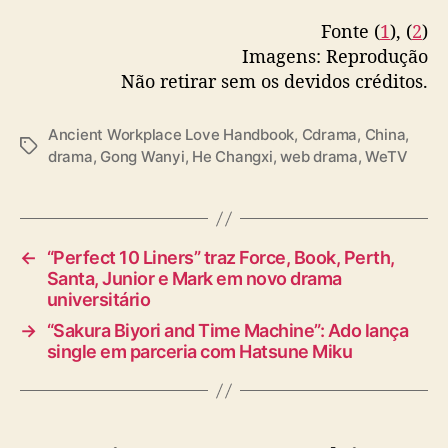
i
e
Fonte (
1
), (
2
)
G
Imagens: Reprodução
o
Não retirar sem os devidos créditos.
n
g
Ancient Workplace Love Handbook
,
Cdrama
,
China
,
W
T
drama
,
Gong Wanyi
,
He Changxi
,
web drama
,
WeTV
a
a
n
g
y
s
i
e
←
“Perfect 10 Liners” traz Force, Book, Perth,
s
Santa, Junior e Mark em novo drama
t
universitário
r
→
“Sakura Biyori and Time Machine”: Ado lança
e
single em parceria com Hatsune Miku
l
a
m
w
u