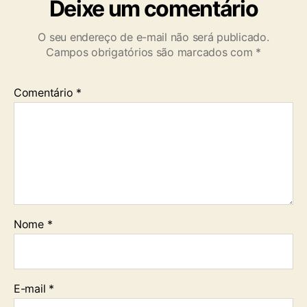
Deixe um comentário
x
i
O seu endereço de e-mail não será publicado.
a
Campos obrigatórios são marcados com
*
d
a
W
Comentário
*
e
T
V
Nome
*
E-mail
*