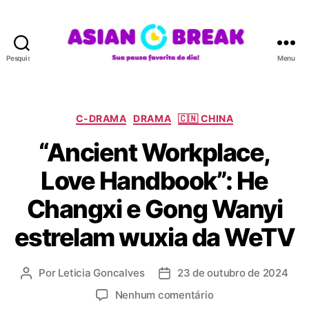
Pesquisar
Menu
A
S
I
A
C
C-DRAMA
DRAMA
🇨🇳 CHINA
N
a
“Ancient Workplace,
B
t
R
e
Love Handbook”: He
E
g
A
o
Changxi e Gong Wanyi
K
r
i
estrelam wuxia da WeTV
a
s
Por
Leticia Goncalves
23 de outubro de 2024
A
D
u
a
e
Nenhum comentário
t
t