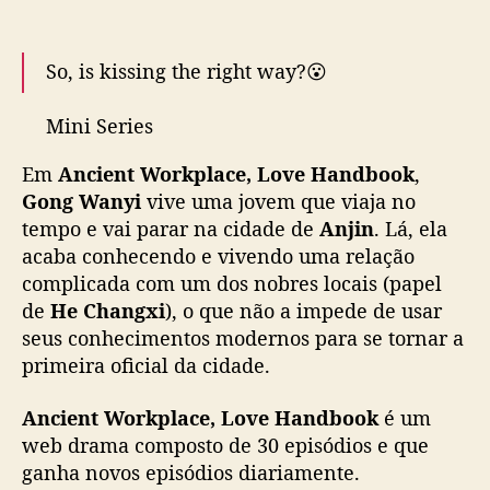
v
e
H
So, is kissing the right way?😮
a
n
Mini Series
d
#AncientWorkplaceLoveHandbook
is
b
Em
Ancient Workplace, Love Handbook
,
streaming now on WeTV👉
o
Gong Wanyi
vive uma jovem que viaja no
https://t.co/XnL9PPEEAN
(Available globally)
o
tempo e vai parar na cidade de
Anjin
. Lá, ela
k
acaba conhecendo e vivendo uma relação
”
Starring
#HeChangxi
#GongWanyi
#女官大人
complicada com um dos nobres locais (papel
:
多指教
#何昶希
#龚婉怡
#WeTV
H
de
He Changxi
), o que não a impede de usar
#WeTVAlwaysMore
e
seus conhecimentos modernos para se tornar a
pic.twitter.com/pVmJ4Y1nU6
C
primeira oficial da cidade.
h
— WeTV.Official (@WeTVOfficial)
October
a
Ancient Workplace, Love Handbook
23, 2024
é um
n
web drama composto de 30 episódios e que
g
ganha novos episódios diariamente.
x