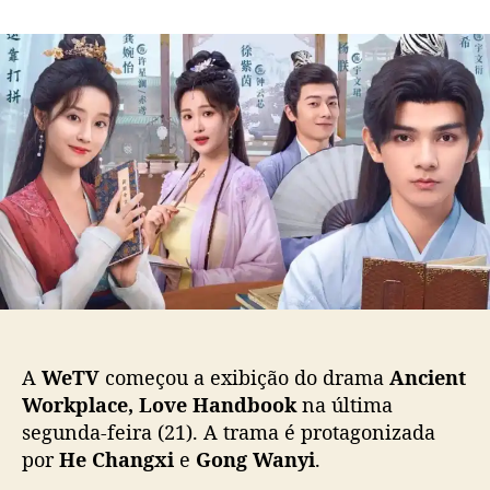
m
o
a
“
r
d
A
d
e
n
o
p
c
p
u
i
o
b
e
s
l
n
t
i
t
c
W
a
o
ç
r
ã
k
o
p
l
a
A
WeTV
começou a exibição do drama
Ancient
c
Workplace, Love Handbook
na última
e
segunda-feira (21). A trama é protagonizada
,
por
He Changxi
e
Gong Wanyi
.
L
o