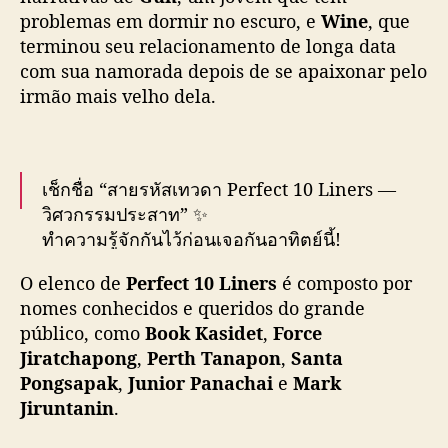
n
problemas em dormir no escuro, e
Wine
, que
t
terminou seu relacionamento de longa data
a
com sua namorada depois de se apaixonar pelo
,
irmão mais velho dela.
J
u
n
i
o
เช็กชื่อ “สายรหัสเทวดา Perfect 10 Liners —
r
วิศวกรรมประสาท” ✨
e
ทำความรู้จักกันไว้ก่อนเจอกันอาทิตย์นี้!
M
#Perfect10Liners
a
O elenco de
Perfect 10 Liners
é composto por
r
nomes conhecidos e queridos do grande
🎥 Trailer :
https://t.co/WMV8sSKui5
k
público, como
Book Kasidet
,
Force
e
Jiratchapong
,
Perth Tanapon
,
Santa
m
สายรหัสเทวดา Perfect 10 Liners ⚙️🪽
Pongsapak
,
Junior Panachai
e
Mark
n
ทุกวันอาทิตย์ เวลา 20:30 น. ทางช่อง GMM25
o
Jiruntanin
.
และรับชมพร้อมกันทาง Youtube : GMMTV…
v
pic.twitter.com/Dsr1nF5lCU
o