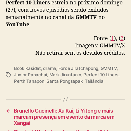
Perfect 10 Liners
estreia no próximo domingo
d
(27), com novos episódios sendo exibidos
— GMMTV (@GMMTV)
October 23, 2024
r
semanalmente no canal da
GMMTV
no
a
YouTube
.
m
a
Fonte (
1
), (
2
)
u
Imagens: GMMTV/X
n
i
Não retirar sem os devidos créditos.
v
e
Book Kasidet
,
drama
,
Force Jiratchapong
,
GMMTV
,
r
Junior Panachai
,
Mark Jiruntanin
,
Perfect 10 Liners
,
T
s
Perth Tanapon
,
Santa Pongsapak
,
Tailândia
a
i
g
t
s
á
r
i
←
Brunello Cucinelli: Xu Kai, Li Yitong e mais
o
marcam presença em evento da marca em
Xangai