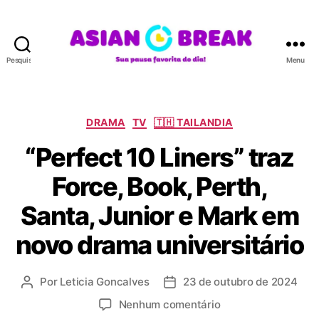
Pesquisar
Menu
A
S
I
A
C
DRAMA
TV
🇹🇭 TAILANDIA
N
a
“Perfect 10 Liners” traz
B
t
R
e
Force, Book, Perth,
E
g
A
o
Santa, Junior e Mark em
K
r
i
novo drama universitário
a
s
Por
Leticia Goncalves
23 de outubro de 2024
A
D
u
a
e
Nenhum comentário
t
t