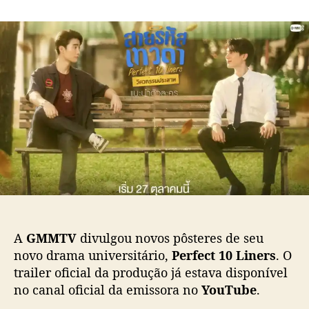
m
o
a
“
r
d
P
d
e
e
o
p
r
p
u
f
o
b
e
s
l
c
t
i
t
c
1
a
0
ç
L
ã
i
o
n
e
r
A
GMMTV
divulgou novos pôsteres de seu
s
novo drama universitário,
Perfect 10 Liners
. O
”
trailer oficial da produção já estava disponível
t
no canal oficial da emissora no
YouTube
.
r
a