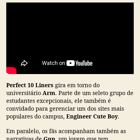
z
F
o
r
c
e
,
B
o
o
k
,
Perfect 10 Liners
gira em torno do
P
universitário
Arm
. Parte de um seleto grupo de
e
estudantes excepcionais, ele também é
r
convidado para gerenciar um dos sites mais
t
h
populares do campus,
Engineer Cute Boy
.
,
S
Em paralelo, os fãs acompanham também as
a
narrativas de
Gun
, um jovem que tem