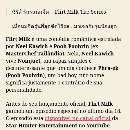
a
w
ซีรีส์ รักรสนมจืด | Flirt Milk The Series
i
c
เมื่อนมจืดรุ่นพี่สุดชืดไร้รส…มาเจอกับรุ่นน้องสุด
h
เซอร์รสจัด! อย่าง ”พระเอก“ ใครจะเผลอใจก่อน
e
Flirt Milk
é uma comédia romântica estrelada
กัน
P
por
Neel Kawich
e
Pooh Poohrin
(ex-
o
MasterChef Tailândia
). Nela,
Neel Kawich
✨ เริ่ม 18 มกราคม (Special content)
o
vive
Nomjuet
, um rapaz simples e
✨ ตอนแรก 25 มกราคม นี้!!
h
desinteressante que um dia conhece
Phra-ek
P
เวลา 22:45 น. ทางช่อง AmarinTV HD 34 ดูย้อน
(
Pooh Poohrin
), um bad boy cujo nome
o
หลัง ได้ที่
o
significa justamente o contrário de sua
YouTube : Star…
h
personalidade.
pic.twitter.com/HDRNMl3aos
r
i
Antes do seu lançamento oficial,
Flirt Milk
— Star Hunter Entertainment
n
ganhou um episódio especial no último dia 18.
(@starhunter_ent)
January 16, 2025
,
O episódio está
disponível no canal oficial
da
g
Star Hunter Entertainment
no
YouTube
.
a