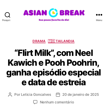
Pesquisar
Menu
A
S
I
A
C
DRAMA
🇹🇭 TAILANDIA
N
a
“Flirt Milk”, com Neel
B
t
R
e
Kawich e Pooh Poohrin,
E
g
A
o
ganha episódio especial
K
r
i
e data de estreia
a
s
Por
Leticia Goncalves
20 de janeiro de 2025
A
D
u
a
e
Nenhum comentário
t
t