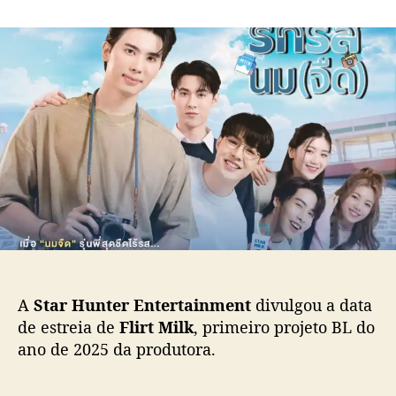
m
o
a
“
r
d
F
d
e
l
o
p
i
p
u
r
o
b
t
s
l
M
t
i
i
c
l
a
k
ç
”
ã
,
o
c
o
m
A
Star Hunter Entertainment
divulgou a data
N
de estreia de
Flirt Milk
, primeiro projeto BL do
e
ano de 2025 da produtora.
e
l
K