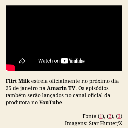
n
h
a
e
p
i
s
ó
d
i
o
e
s
Flirt Milk
estreia oficialmente no próximo dia
p
25 de janeiro na
Amarin TV
. Os episódios
e
também serão lançados no canal oficial da
c
produtora no
YouTube
.
i
a
l
Fonte (
1
), (
2
), (
3
)
e
Imagens: Star Hunter/X
d