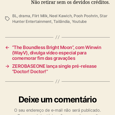
Não retirar sem os devidos créditos.
a
t
BL
,
drama
,
Flirt Milk
,
Neel Kawich
,
Pooh Poohrin
,
Star
a
T
Hunter Entertainment
,
Tailândia
,
Youtube
d
a
e
g
e
s
s
t
←
“The Boundless Bright Moon”, com Winwin
r
(WayV), divulga vídeo especial para
e
comemorar fim das gravações
i
→
ZEROBASEONE lança single pré-release
a
“Doctor! Doctor!”
Deixe um comentário
O seu endereço de e-mail não será publicado.