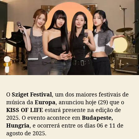
z
d
e
i
o
p
g
p
u
e
o
b
t
s
l
F
t
i
e
c
s
a
t
ç
i
ã
v
o
a
l
c
O
Sziget Festival
, um dos maiores festivais de
o
música da
Europa
, anunciou hoje (29) que o
n
KISS OF LIFE
estará presente na edição de
f
2025. O evento acontece em
Budapeste,
i
r
Hungria
, e ocorrerá entre os dias 06 e 11 de
m
agosto de 2025.
a