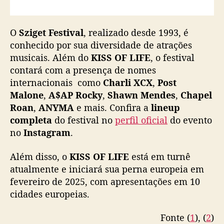
n
o
e
O
Sziget Festival
, realizado desde 1993, é
v
conhecido por sua diversidade de atrações
e
musicais. Além do
KISS OF LIFE
, o festival
n
contará com a presença de nomes
t
internacionais como
Charli XCX
,
Post
o
Malone
,
A$AP Rocky
,
Shawn Mendes
,
Chapel
Roan
,
ANYMA
e mais. Confira a
lineup
completa
do festival no
perfil oficial
do evento
no
Instagram
.
Além disso, o
KISS OF LIFE
está em turnê
atualmente e iniciará sua perna europeia em
fevereiro de 2025, com apresentações em 10
cidades europeias.
Fonte (
1
), (
2
)