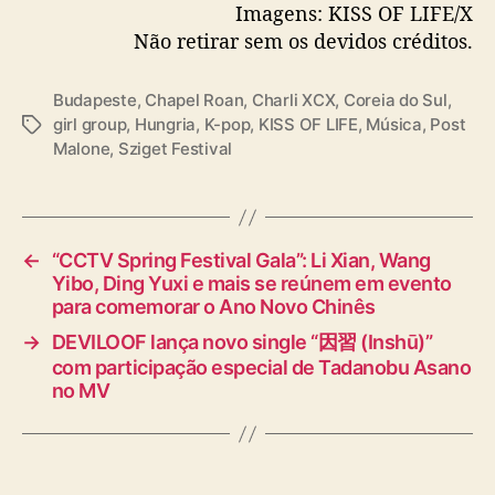
Imagens: KISS OF LIFE/X
Não retirar sem os devidos créditos.
Budapeste
,
Chapel Roan
,
Charli XCX
,
Coreia do Sul
,
girl group
,
Hungria
,
K-pop
,
KISS OF LIFE
,
Música
,
Post
T
Malone
,
Sziget Festival
a
g
s
←
“CCTV Spring Festival Gala”: Li Xian, Wang
Yibo, Ding Yuxi e mais se reúnem em evento
para comemorar o Ano Novo Chinês
→
DEVILOOF lança novo single “因習 (Inshū)”
com participação especial de Tadanobu Asano
no MV