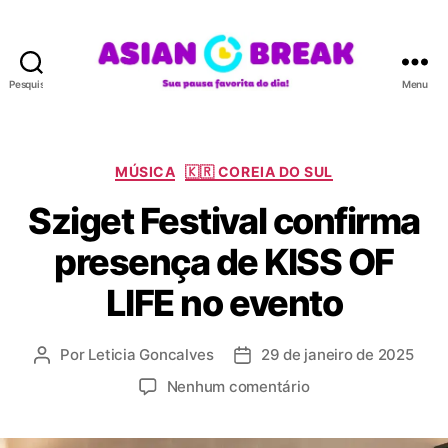
Pesquisar
Menu
A
S
I
A
C
MÚSICA
🇰🇷 COREIA DO SUL
N
a
Sziget Festival confirma
B
t
R
e
presença de KISS OF
E
g
A
o
LIFE no evento
K
r
i
a
Por
Leticia Goncalves
29 de janeiro de 2025
A
D
s
u
a
e
Nenhum comentário
t
t
m
o
a
S
r
d