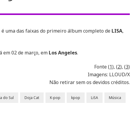
e é uma das faixas do primeiro álbum completo de
LISA
,
á em 02 de março, em
Los Angeles
.
Fonte (
1
), (
2
), (
3
)
Imagens: LLOUD/X
Não retirar sem os devidos créditos.
a do Sul
Doja Cat
K-pop
kpop
LiSA
Música