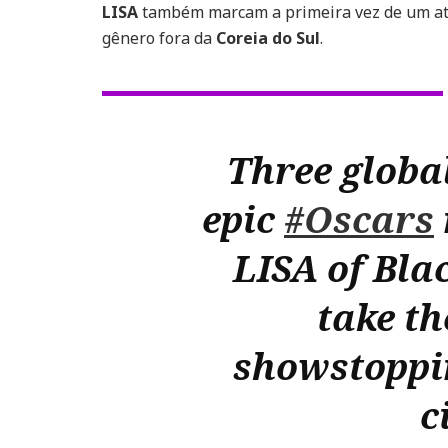
LISA
também marcam a primeira vez de um a
gênero fora da
Coreia do Sul
.
Three globa
epic
#Oscars
LISA of Bla
take th
showstoppin
c