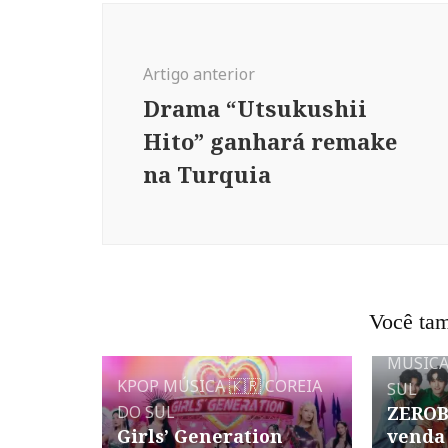
Navegação
de
post
Artigo anterior
Drama “Utsukushii
Hito” ganhará remake
na Turquia
Você tam
MÚSIC
KPOP
MÚSICA
🇰🇷 COREIA
SUL
DO SUL
ZEROB
Girls’ Generation
venda