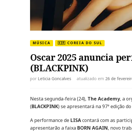
MÚSICA
🇰🇷 COREIA DO SUL
Oscar 2025 anuncia pe
(BLACKPINK)
por
Leticia Goncalves
atualizado em
26 de feverei
Nesta segunda-feira (24),
The Academy
, a o
(
BLACKPINK
) se apresentará na 97ª edição do
A performance de
LISA
contará com as partic
apresentarão a faixa
BORN AGAIN
, novo tra