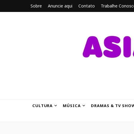
Sobre
Anuncie aqui
Contato
Trabalhe Conosc
ASIANBRE
Tudo sobre o entretenimento asiático.
CULTURA
MÚSICA
DRAMAS & TV SHO