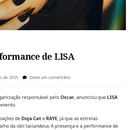
rformance de LISA
em
ro de 2025
Deixe um comentário
Oscar
2025
anuncia
rganização responsável pelo
Oscar
, anunciou que
LISA
performance
 evento.
de
LISA
ipações de
Doja Cat
e
RAYE
, já que as estrelas
(BLACKPINK)
balho da idol tailandesa. A presença e a performance de