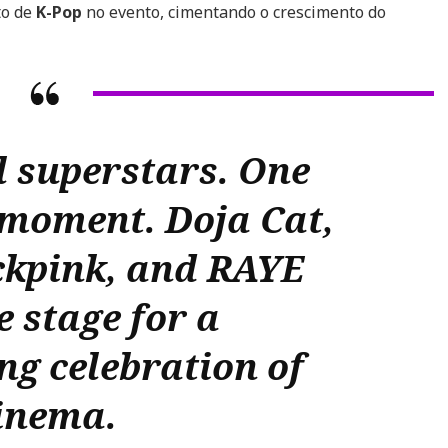
to de
K-Pop
no evento, cimentando o crescimento do
l superstars. One
moment. Doja Cat,
ckpink, and RAYE
e stage for a
g celebration of
inema.