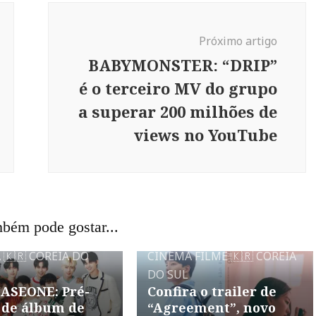
Próximo artigo
BABYMONSTER: “DRIP”
é o terceiro MV do grupo
a superar 200 milhões de
views no YouTube
bém pode gostar...
A
🇰🇷 COREIA DO
CINEMA
FILME
🇰🇷 COREIA
DO SUL
ASEONE: Pré-
Confira o trailer de
 de álbum de
“Agreement”, novo