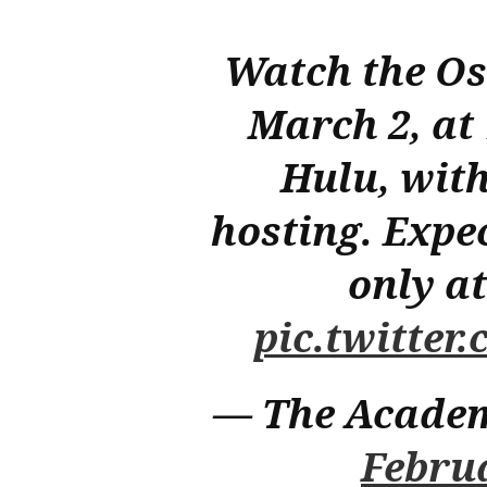
Watch the Os
March 2, at
Hulu, wit
hosting. Expe
only at
pic.twitte
— The Acade
Februa