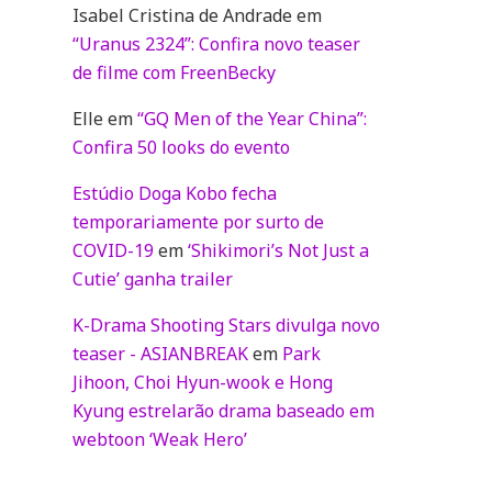
Isabel Cristina de Andrade
em
“Uranus 2324”: Confira novo teaser
de filme com FreenBecky
Elle
em
“GQ Men of the Year China”:
Confira 50 looks do evento
Estúdio Doga Kobo fecha
temporariamente por surto de
COVID-19
em
‘Shikimori’s Not Just a
Cutie’ ganha trailer
K-Drama Shooting Stars divulga novo
teaser - ASIANBREAK
em
Park
Jihoon, Choi Hyun-wook e Hong
Kyung estrelarão drama baseado em
webtoon ‘Weak Hero’