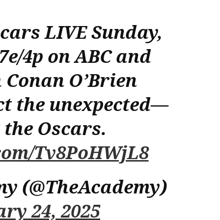
cars LIVE Sunday,
 7e/4p on ABC and
h Conan O’Brien
ct the unexpected—
 the Oscars.
r.com/Tv8PoHWjL8
my (@TheAcademy)
ry 24, 2025