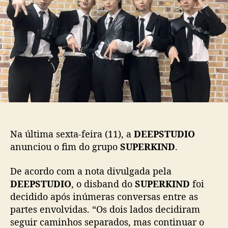
P
p
u
S
o
b
T
s
l
U
t
i
D
c
I
a
O
ç
a
ã
n
o
u
n
c
Na última sexta-feira (11), a
DEEPSTUDIO
i
anunciou o fim do grupo
SUPERKIND
.
a
d
De acordo com a nota divulgada pela
i
DEEPSTUDIO
, o disband do
SUPERKIND
foi
s
b
decidido após inúmeras conversas entre as
a
partes envolvidas. “Os dois lados decidiram
n
seguir caminhos separados, mas continuar o
d