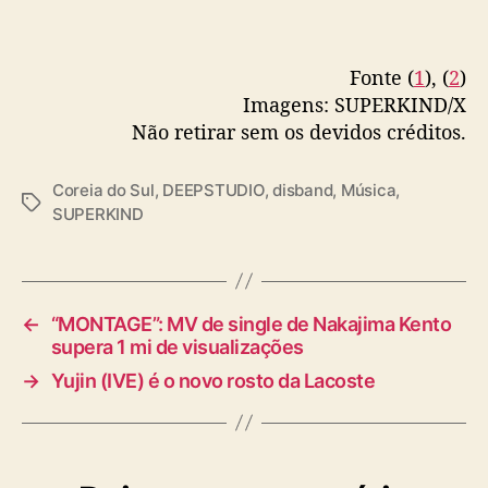
Fonte (
1
), (
2
)
Imagens: SUPERKIND/X
Não retirar sem os devidos créditos.
Coreia do Sul
,
DEEPSTUDIO
,
disband
,
Música
,
T
SUPERKIND
a
g
s
←
“MONTAGE”: MV de single de Nakajima Kento
supera 1 mi de visualizações
→
Yujin (IVE) é o novo rosto da Lacoste