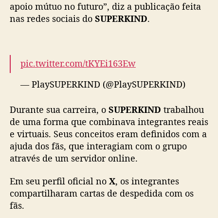
apoio mútuo no futuro”, diz a publicação feita
d
nas redes sociais do
SUPERKIND
.
o
S
U
P
pic.twitter.com/tKYEi163Ew
E
R
— PlaySUPERKIND (@PlaySUPERKIND)
K
April 11, 2025
I
N
Durante sua carreira, o
SUPERKIND
trabalhou
D
de uma forma que combinava integrantes reais
e virtuais. Seus conceitos eram definidos com a
ajuda dos fãs, que interagiam com o grupo
através de um servidor online.
Em seu perfil oficial no
X
, os integrantes
compartilharam cartas de despedida com os
fãs.